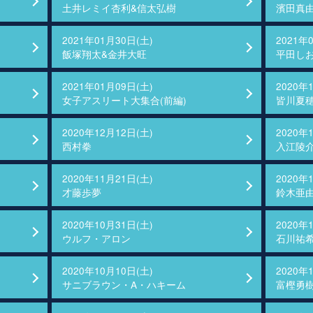
土井レミイ杏利&信太弘樹
濱田真
2021年01月30日(土)
2021年
飯塚翔太&金井大旺
平田し
2021年01月09日(土)
2020年
女子アスリート大集合(前編)
皆川夏
2020年12月12日(土)
2020年
西村拳
入江陵
2020年11月21日(土)
2020年
才藤歩夢
鈴木亜
2020年10月31日(土)
2020年
ウルフ・アロン
石川祐
2020年10月10日(土)
2020年
サニブラウン・A・ハキーム
富樫勇