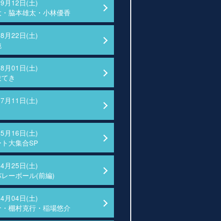
09月12日(土)
大・脇本雄太・小林優香
08月22日(土)
純
08月01日(土)
投てき
07月11日(土)
05月16日(土)
ト大集合SP
04月25日(土)
レーボール(前編)
04月04日(土)
介・棚村克行・稲場悠介