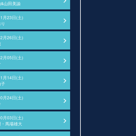
由&山田美諭
01月23日(土)
おり
12月26日(土)
穂
12月05日(土)
介
11月14日(土)
由子
10月24日(土)
希
10月03日(土)
樹・馬場雄大