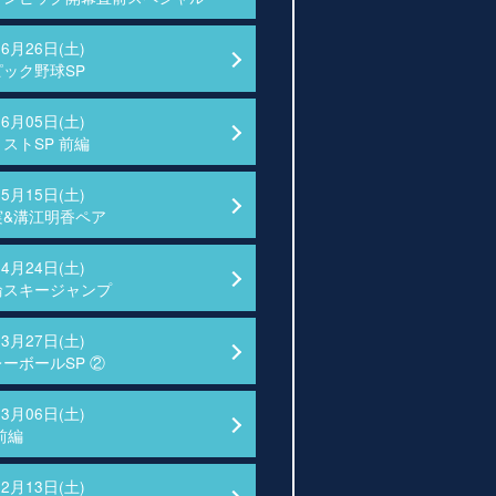
06月26日(土)
ック野球SP
06月05日(土)
ストSP 前編
05月15日(土)
実&溝江明香ペア
04月24日(土)
輪スキージャンプ
03月27日(土)
ーボールSP ②
03月06日(土)
前編
02月13日(土)