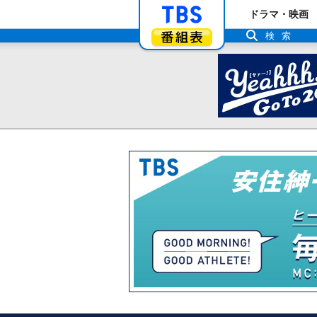
「TBSテレビ」ト
ドラマ・映画
番組表
検索