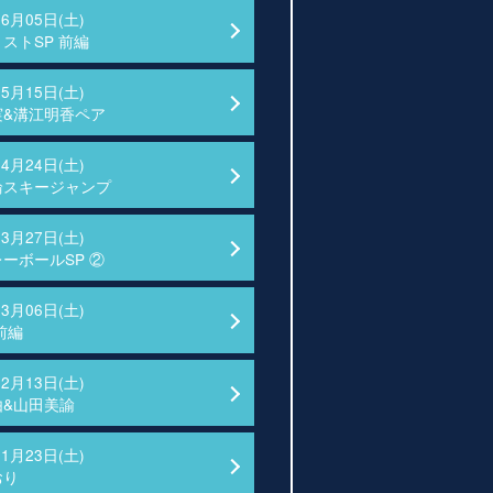
06月05日(土)
ストSP 前編
05月15日(土)
実&溝江明香ペア
04月24日(土)
輪スキージャンプ
03月27日(土)
ーボールSP ②
03月06日(土)
前編
02月13日(土)
由&山田美諭
01月23日(土)
おり