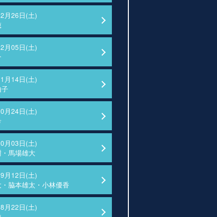
12月26日(土)
穂
12月05日(土)
介
11月14日(土)
由子
10月24日(土)
希
10月03日(土)
樹・馬場雄大
09月12日(土)
大・脇本雄太・小林優香
08月22日(土)
純