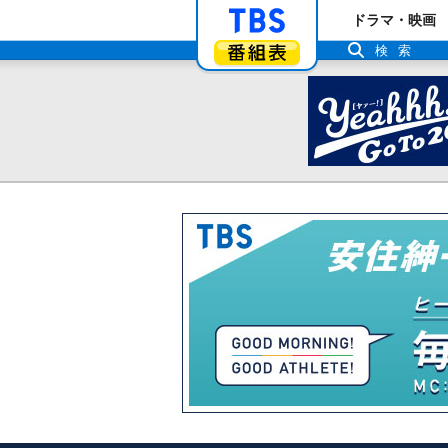
「TBSテレビ」ト
ドラマ・映画
番組表
検索