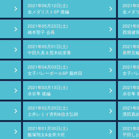
2021年06月12日(土)
2021年
金メダリストSP 後編
金メダリ
2021年05月22日(土)
2021年
橋本聖子 会長
西堀健
2021年05月01日(土)
2021年
中田久美＆荒木絵里香
長野五
2021年04月03日(土)
2021年
女子バレーボールSP 最終回
女子バレ
2021年03月13日(土)
2021年
水谷隼 後編
水谷隼 
2021年02月20日(土)
2021年
土井レミイ杏利&信太弘樹
濱田真
2021年01月30日(土)
2021年
飯塚翔太&金井大旺
平田し