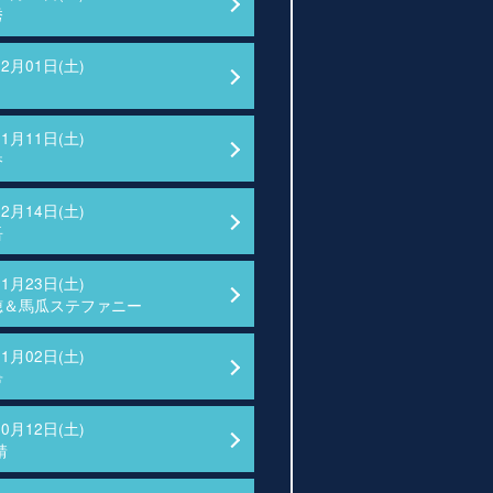
秀
02月01日(土)
01月11日(土)
香
12月14日(土)
吾
11月23日(土)
穂＆馬瓜ステファニー
11月02日(土)
希
10月12日(土)
靖