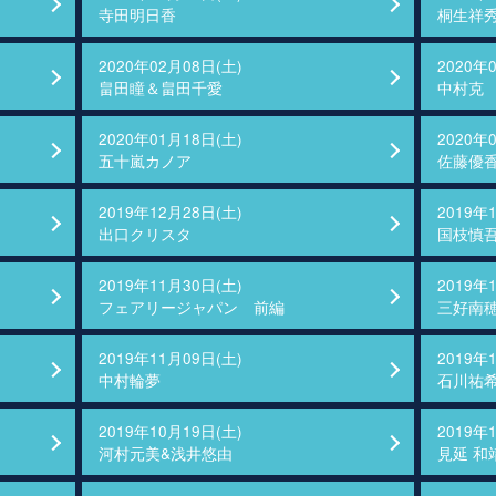
寺田明日香
桐生祥
2020年02月08日(土)
2020年
畠田瞳＆畠田千愛
中村克
2020年01月18日(土)
2020年
五十嵐カノア
佐藤優
2019年12月28日(土)
2019年
出口クリスタ
国枝慎
2019年11月30日(土)
2019年
フェアリージャパン 前編
三好南
2019年11月09日(土)
2019年
中村輪夢
石川祐
2019年10月19日(土)
2019年
河村元美&浅井悠由
見延 和