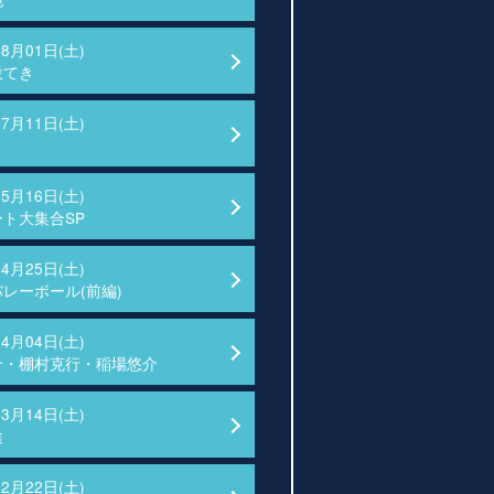
08月01日(土)
投てき
07月11日(土)
05月16日(土)
ト大集合SP
04月25日(土)
レーボール(前編)
04月04日(土)
介・棚村克行・稲場悠介
03月14日(土)
途
02月22日(土)