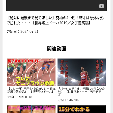
【絶対に最後まで見てほしい】究極の4つ巴！結末は意外な形
で訪れた・・・【世界陸上ドーハ2019／女子走高跳】
更新日：2024.07.21
関連動画
【リレー侍】男子4×100mリレー 日本
「バーシムでさえ、連覇はならないの
記録で銅メダル！【世界陸上ドーハ】
か⁉」【世界陸上ドーハ／男子走高
跳】
更新日：2021.06.08
更新日：2022.06.18