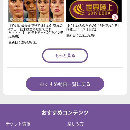
【絶対に最後まで見てほしい】究極の
【忙しい人のための】15分でわかる世
4つ巴！結末は意外な形で訪れ
界陸上ドーハ【公式】
た・・・【世界陸上ドーハ2019／女子
更新日：2021.09.09
走高跳】
更新日：2024.07.21
もっと見る
おすすめ動画一覧に戻る
おすすめコンテンツ
チケット情報
楽しみ方