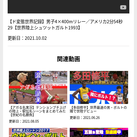
【ド変態世界記録】男子4×400mリレー／アメリカ2分54秒
29【世界陸上シュツットガルト1993】
更新日：2021.10.02
関連動画
【アガる名実況】テンションブチ上げ
【多田修平】世界最速の男・ボルトの
の陸上・駅伝名シーンをまとめてみた
隣で世陸デビュー
【世紀の名勝負】
更新日：2021.06.26
更新日：2021.08.05