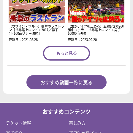
【ウサイン・ボルト】衝撃のラストラ
【誰かアイツを止めろ】五輪&世陸9連
ン【世界陸上ロンドン2017／男子
勝中ファラー 世界陸上ロンドン男子
4×100mリレー決勝】
10000m決勝
更新日：2021.05.28
更新日：2023.02.20
もっと見る
おすすめ動画一覧に戻る
おすすめコンテンツ
チケット情報
楽しみ方