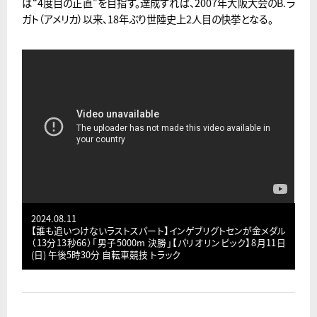
は“4度目の正直”を目指す。達成すれば、2007年大阪大会のB.ラ
ガト（アメリカ）以来、18年ぶり世陸史上2人目の快挙となる。
2024.08.11
【誰も追いつけないラストスパート】インゲブリグトセンが金メダル
（13分13秒66）「男子5000m 決勝」【パリオリンピック】8月11日
(日) 午後5時30分 自転車競技 トラック