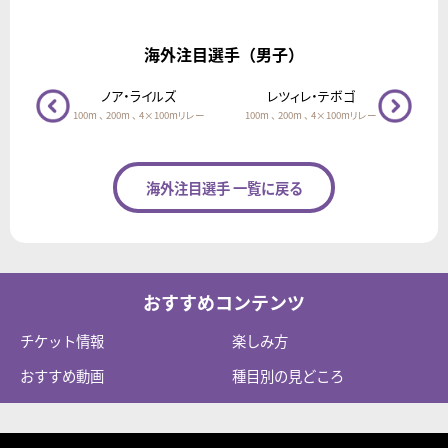
海外注目選手（男子）
プソン
ノア・ライルズ
レツィレ・テボゴ
ヤコ
リレー
100m 、 200m 、 4×100mリレー
100m 、 200m 、 4×100mリレー
海外注目選手 一覧に戻る
おすすめコンテンツ
チケット情報
楽しみ方
おすすめ動画
種目別の見どころ