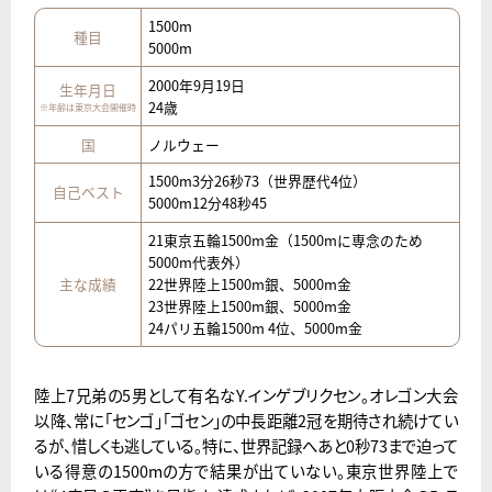
1500m
種目
5000m
2000年9月19日
生年月日
24歳
※年齢は東京大会開催時
国
ノルウェー
1500m3分26秒73（世界歴代4位）
自己ベスト
5000m12分48秒45
21東京五輪1500m金（1500mに専念のため
5000m代表外）
主な成績
22世界陸上1500m銀、5000m金
23世界陸上1500m銀、5000m金
24パリ五輪1500m 4位、5000m金
陸上7兄弟の5男として有名なY.インゲブリクセン。オレゴン大会
以降、常に「センゴ」「ゴセン」の中長距離2冠を期待され続けてい
るが、惜しくも逃している。特に、世界記録へあと0秒73まで迫って
いる得意の1500mの方で結果が出ていない。東京世界陸上で