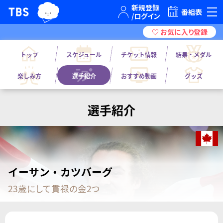
TBSグループキャラクター『ワクティ』
TBSテレビ｜ときめくときを。
番組表
トップ
スケジュール
チケット情報
結果・メダル
楽しみ方
選手紹介
おすすめ動画
グッズ
選手紹介
イーサン・カツバーグ
23歳にして貫禄の金2つ