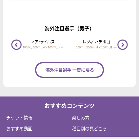
海外注目選手（男子）
プソン
ノア・ライルズ
レツィレ・テボゴ
ヤコ
リレー
100m 、 200m 、 4×100mリレー
100m 、 200m 、 4×100mリレー
海外注目選手 一覧に戻る
おすすめコンテンツ
チケット情報
楽しみ方
おすすめ動画
種目別の見どころ