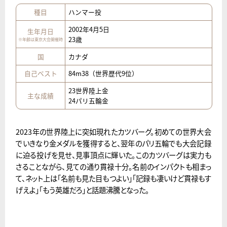
種目
ハンマー投
2002年4月5日
生年月日
23歳
※年齢は東京大会開催時
国
カナダ
自己ベスト
84m38（世界歴代9位）
23世界陸上金
主な成績
24パリ五輪金
2023年の世界陸上に突如現れたカツバーグ。初めての世界大会
でいきなり金メダルを獲得すると、翌年のパリ五輪でも大会記録
に迫る投げを見せ、見事頂点に輝いた。このカツバーグは実力も
さることながら、見ての通り貫禄十分。名前のインパクトも相まっ
て、ネット上は「名前も見た目もつよい」「記録も凄いけど貫禄もす
げえよ」「もう英雄だろ」と話題沸騰となった。