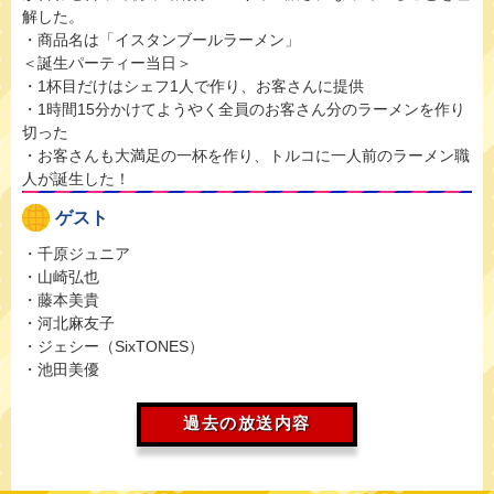
解した。
・商品名は「イスタンブールラーメン」
＜誕生パーティー当日＞
・1杯目だけはシェフ1人で作り、お客さんに提供
・1時間15分かけてようやく全員のお客さん分のラーメンを作り
切った
・お客さんも大満足の一杯を作り、トルコに一人前のラーメン職
人が誕生した！
ゲスト
・千原ジュニア
・山崎弘也
・藤本美貴
・河北麻友子
・ジェシー（SixTONES）
・池田美優
過去の放送内容