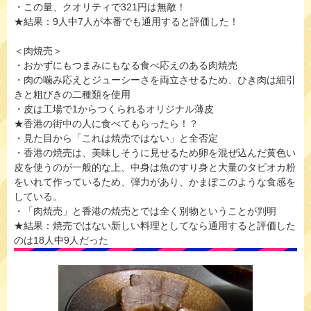
・この量、クオリティで321円は無敵！
★結果：9人中7人が本番でも通用すると評価した！
＜肉焼売＞
・おかずにもつまみにもなる食べ応えのある肉焼売
・肉の噛み応えとジューシーさを両立させるため、ひき肉は細引
きと粗びきの二種類を使用
・皮は工場で1からつくられるオリジナル薄皮
★香港の街中の人に食べてもらったら！？
・見た目から「これは焼売ではない」と全否定
・香港の焼売は、美味しそうに見せるため卵を混ぜ込んだ黄色い
皮を使うのが一般的な上、中身は魚のすり身と大量のタピオカ粉
をいれて作っているため、弾力があり、かまぼこのような食感を
している。
・「肉焼売」と香港の焼売とでは全く別物ということが判明
★結果：焼売ではない新しい料理としてなら通用すると評価した
のは18人中9人だった