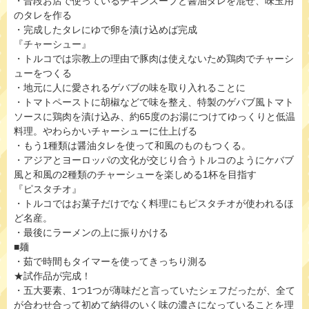
・普段お店で使っているチキンスープと醤油ダレを混ぜ、味玉用
のタレを作る
・完成したタレにゆで卵を漬け込めば完成
『チャーシュー』
・トルコでは宗教上の理由で豚肉は使えないため鶏肉でチャーシ
ューをつくる
・地元に人に愛されるゲバブの味を取り入れることに
・トマトペーストに胡椒などで味を整え、特製のゲバブ風トマト
ソースに鶏肉を漬け込み、約65度のお湯につけてゆっくりと低温
料理。やわらかいチャーシューに仕上げる
・もう1種類は醤油タレを使って和風のものもつくる。
・アジアとヨーロッパの文化が交じり合うトルコのようにケバブ
風と和風の2種類のチャーシューを楽しめる1杯を目指す
『ピスタチオ』
・トルコではお菓子だけでなく料理にもピスタチオが使われるほ
ど名産。
・最後にラーメンの上に振りかける
■麺
・茹で時間もタイマーを使ってきっちり測る
★試作品が完成！
・五大要素、1つ1つが薄味だと言っていたシェフだったが、全て
が合わせ合って初めて納得のいく味の濃さになっていることを理