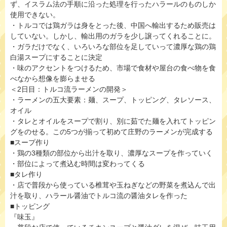
ず、イスラム法の手順に沿った処理を行ったハラールのものしか
使用できない。
・トルコでは鶏ガラは身をとった後、中国へ輸出するため販売は
していない。しかし、輸出用のガラを少し譲ってくれることに。
・ガラだけでなく、いろいろな部位を足していって濃厚な鶏の鶏
白湯スープにすることに決定
・味のアクセントをつけるため、市場で食材や屋台の食べ物を食
べなから想像を膨らませる
＜2日目：トルコ流ラーメンの開発＞
・ラーメンの五大要素：麺、スープ、トッピング、タレソース、
オイル
・タレとオイルをスープで割り、別に茹でた麺を入れてトッピン
グをのせる。この5つが揃って初めて庄野のラーメンが完成する
■スープ作り
・鶏の3種類の部位から出汁を取り、濃厚なスープを作っていく
・部位によって煮込む時間は変わってくる
■タレ作り
・店で普段から使っている椎茸や玉ねぎなどの野菜を煮込んで出
汁を取り、ハラール醤油でトルコ流の醤油タレを作った
■トッピング
『味玉』