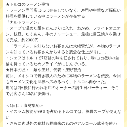
★トルコのラーメン事情
・ラーメン専門店はほぼ存在していなく、寿司や中華など幅広い
料理を提供している中にラーメンが存在する
『ナルトラーメン』
・スープで温めた麺をどんぶりに入れ、わかめ、フライドオニオ
ン、枝豆、たくあん、牛のチャーシュー、最後に目玉焼きを乗せ
て完成。約2000円
・「ラーメン」を知らないお客さんは大絶賛だが、本物のラーメ
ンを知っているお客さんからすると残念な仕上がりに…。
・シェフはトルコで7店舗の味を任されており、味には絶対の自
信を持っているためプライドがにじんでいる。
★日本の匠：「麺や庄野」代表・庄野智治
前回、メキシコで若き職人のために本物のラーメンを伝授。今回
もラーメン文化を世界へ広めるべく、トルコへ向かった。
期間は2日後に行われる店のオーナーの誕生日パーティー。そこ
でお客さん40名に振舞う。
＜1日目：食材集め＞
・イスラム教徒が99％を占めるトルコでは、豚骨スープが使えな
い
・さらに肉以外の食材も豚由来のものやアルコール成分を使わ