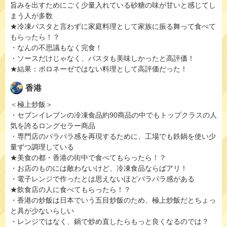
旨みを出すためにごく少量入れている砂糖の味が甘いと感じてし
まう人が多数
★冷凍パスタと言わずに家庭料理として家族に振る舞って食べて
もらったら！？
・なんの不思議もなく完食！
・ソースだけじゃなく、パスタも美味しかったと高評価！
★結果：ボロネーゼではない料理として高評価だった！
香港
＜極上炒飯＞
・セブンイレブンの冷凍食品約90商品の中でもトップクラスの人
気を誇るロングセラー商品
・専門店のパラパラ感を再現するために、工場でも鉄鍋を使い少
量ずつ調理している
★美食の都・香港の街中で食べてもらったら！？
・お店のものには敵わないけど、冷凍食品ならばアリ！
・電子レンジで作ったとは思えないほどパラパラ感がある
★飲食店の人に食べてもらったら！？
・香港の炒飯は日本でいう五目炒飯のため、極上炒飯だとちょっ
と具が少ないらしい
・レンジではなく、鍋で炒め直したらもっと良くなるのでは？