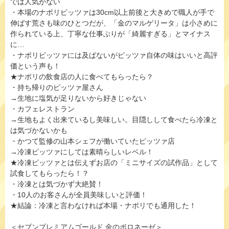
では人気がない
・本場のナポリピッツァは30cm以上前後と大きめで職人が手で
伸ばす荒さも味のひとつだが、「金のマルゲリータ」は小さめに
作られている上、丁寧な仕事ぶりが「綺麗すぎる」とマイナス
に…
・ナポリピッツァには及ばないがピッツァ自体の味はいいと高評
価という声も！
★ナポリの飲食店の人に食べてもらったら？
・持ち帰りのピッツァ屋さん
→生地に塩気が足りないから好きじゃない
・カフェレストラン
→生地もよく出来ているし美味しい。目隠しして食べたら冷凍と
は気づかないかも
・かつて監修の山本シェフが働いていたピッツァ店
→冷凍ピッツァにしては素晴らしいレベル！
★冷凍ピッツァとは伝えずお店の「ミニサイズの試作品」として
試食してもらったら！？
・冷凍とは気づかず大絶賛！
・10人のお客さんが全員美味しいと評価！
★結論：冷凍と言わなければ本場・ナポリでも通用した！
＜セブンプレミアムゴールド 金のボロネーゼ＞