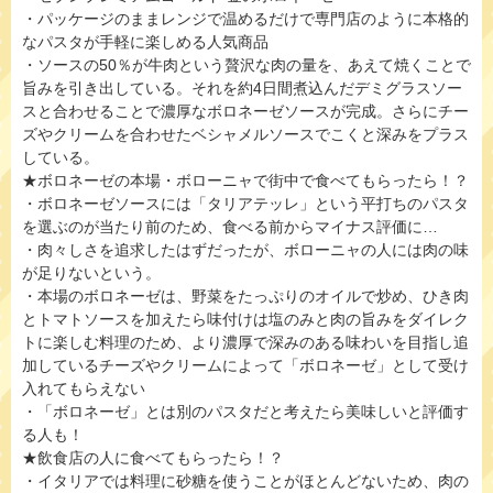
・パッケージのままレンジで温めるだけで専門店のように本格的
なパスタが手軽に楽しめる人気商品
・ソースの50％が牛肉という贅沢な肉の量を、あえて焼くことで
旨みを引き出している。それを約4日間煮込んだデミグラスソー
スと合わせることで濃厚なボロネーゼソースが完成。さらにチー
ズやクリームを合わせたベシャメルソースでこくと深みをプラス
している。
★ボロネーゼの本場・ボローニャで街中で食べてもらったら！？
・ボロネーゼソースには「タリアテッレ」という平打ちのパスタ
を選ぶのが当たり前のため、食べる前からマイナス評価に…
・肉々しさを追求したはずだったが、ボローニャの人には肉の味
が足りないという。
・本場のボロネーゼは、野菜をたっぷりのオイルで炒め、ひき肉
とトマトソースを加えたら味付けは塩のみと肉の旨みをダイレク
トに楽しむ料理のため、より濃厚で深みのある味わいを目指し追
加しているチーズやクリームによって「ボロネーゼ」として受け
入れてもらえない
・「ボロネーゼ」とは別のパスタだと考えたら美味しいと評価す
る人も！
★飲食店の人に食べてもらったら！？
・イタリアでは料理に砂糖を使うことがほとんどないため、肉の