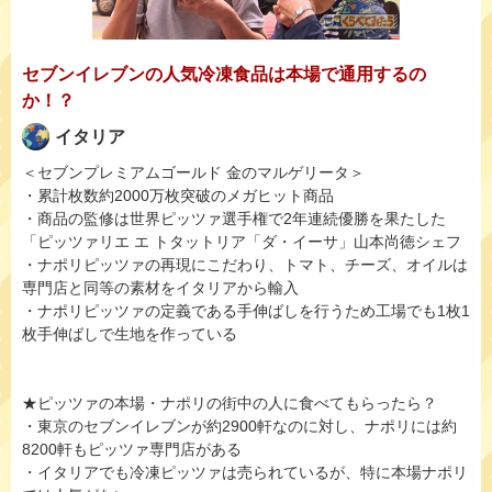
セブンイレブンの人気冷凍食品は本場で通用するの
か！？
イタリア
＜セブンプレミアムゴールド 金のマルゲリータ＞
・累計枚数約2000万枚突破のメガヒット商品
・商品の監修は世界ピッツァ選手権で2年連続優勝を果たした
「ピッツァリエ エ トタットリア「ダ・イーサ」山本尚徳シェフ
・ナポリピッツァの再現にこだわり、トマト、チーズ、オイルは
専門店と同等の素材をイタリアから輸入
・ナポリピッツァの定義である手伸ばしを行うため工場でも1枚1
枚手伸ばしで生地を作っている
★ピッツァの本場・ナポリの街中の人に食べてもらったら？
・東京のセブンイレブンが約2900軒なのに対し、ナポリには約
8200軒もピッツァ専門店がある
・イタリアでも冷凍ピッツァは売られているが、特に本場ナポリ