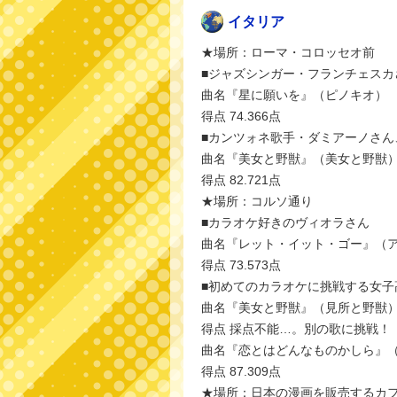
イタリア
★場所：ローマ・コロッセオ前
■ジャズシンガー・フランチェスカ
曲名『星に願いを』（ピノキオ）
得点 74.366点
■カンツォネ歌手・ダミアーノさん
曲名『美女と野獣』（美女と野獣
得点 82.721点
★場所：コルソ通り
■カラオケ好きのヴィオラさん
曲名『レット・イット・ゴー』（
得点 73.573点
■初めてのカラオケに挑戦する女子
曲名『美女と野獣』（見所と野獣
得点 採点不能…。別の歌に挑戦！
曲名『恋とはどんなものかしら』
得点 87.309点
★場所：日本の漫画を販売するカ