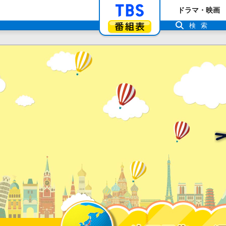
「TBSテレビ」ト
ドラマ・映画
番組表
検索