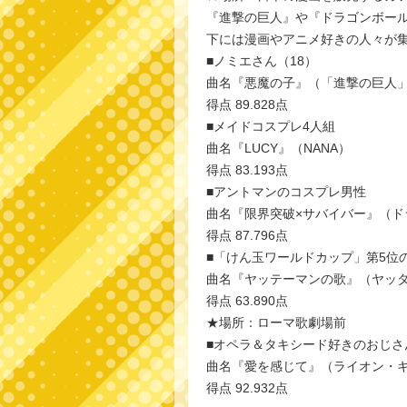
『進撃の巨人』や『ドラゴンボー
下には漫画やアニメ好きの人々が
■ノミエさん（18）
曲名『悪魔の子』（「進撃の巨人
得点 89.828点
■メイドコスプレ4人組
曲名『LUCY』（NANA）
得点 83.193点
■アントマンのコスプレ男性
曲名『限界突破×サバイバー』（ド
得点 87.796点
■「けん玉ワールドカップ」第5位
曲名『ヤッテーマンの歌』（ヤッ
得点 63.890点
★場所：ローマ歌劇場前
■オペラ＆タキシード好きのおじさ
曲名『愛を感じて』（ライオン・
得点 92.932点