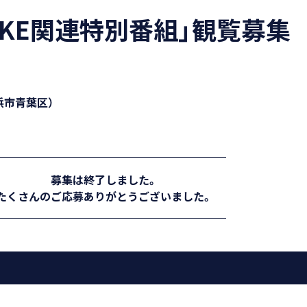
UKE関連特別番組」
観覧募集
Sテレビ プライバシーポリシー」の定めるところによります。
浜市青葉区）
を任意に改定する場合があり、改定した場合には、すみやかに改定
、改定後の規約に従うものとします。
募集は終了しました。
たくさんのご応募ありがとうございました。