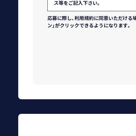
ス等をご記入下さい。
【著作権に関して】
応募に際し、利用規約に同意いただける場
ン」がクリックできるようになります。
1.申請画像の著作権は、撮影者に留保
を、予めご了承下さい。
（投稿者ご自身が、自ら利用すること
（1）TBSの放送、TBSホームページ
（2）TBS及びTBSの番組等のPR・宣
（3）国内・海外の放送、有線放送（CA
（4）国内・海外のイベント等での利用
（5）国内・海外のコンクール出品
（6）TBSの番組関連のDVD、雑誌
す）での利用
（7）上記のほか、TBS（TBSが指定
2.申請画像を利用する際に、内容の真