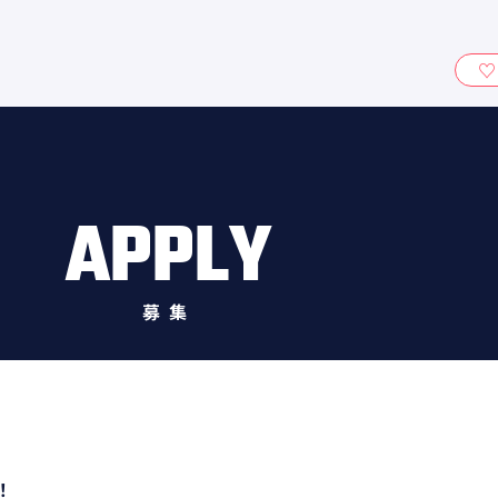
ィ』
APPLY
募集
！