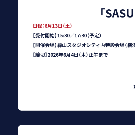
ものとします。
「SAS
【個人情報について】
日程：6月13日（土）
個人情報の取り扱いに関しては、「TB
【受付開始】15:30／17:30（予定）
【規約の改定について】
【開催会場】緑山スタジオシティ内特設会場（横
TBSは、TBSの判断により、当規約
【締切】2026年6月4日（木）正午まで
ジで告知します。この場合、投稿者は