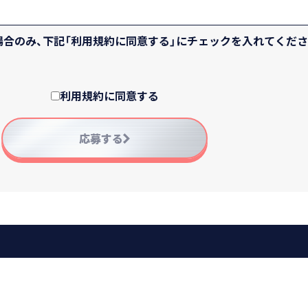
合のみ、下記「利用規約に同意する」にチェックを入れてくださ
されるものとしますが、以下の内容でTBSが無期限、無償で自
利用規約に同意する
を妨げるものではありません）
等のインターネット配信での利用
応募する
伝を目的とした利用
TVを含む）、インターネット配信での利用
、書籍など放送やインターネット以外の媒体（今後開発されるあら
する者を含みます）による上記に準じる利用
実性を損なわない範囲で、TBSの判断により、改変、切除等編集