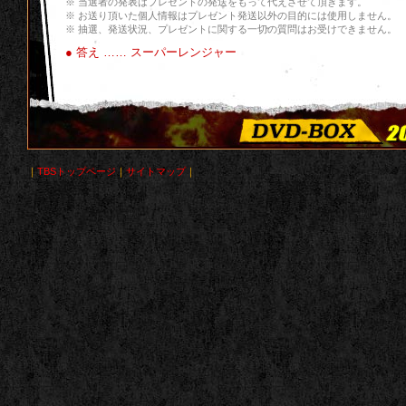
※
当選者の発表はプレゼントの発送をもって代えさせて頂きます。
※
お送り頂いた個人情報
はプレゼント発送以外の目的には使用しません。
※
抽選、発送状況、プレゼントに関する一切の質問はお受けできません。
● 答え …… スーパーレンジャー
｜
TBSトップページ
｜
サイトマップ
｜