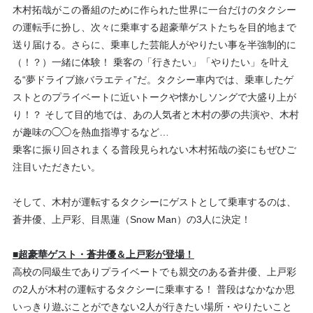
木村拓哉
がこの番組のために作られた世界に一台だけのタクシー
の運転手に扮し、次々に乗車する超豪華ゲストたちを目的地まで
送り届ける。さらに、乗車した芸能人がやりたい事を半強制的に
（！？）一緒に体験！ 乗客の「行きたい」「やりたい」を叶え
る“夢ドライブ旅バラエティ”だ。タクシー車内では、乗車したゲ
ストとのプライベートに近いトークや懐かしソングで大盛り上が
り！？ そして目的地では、あの人気者と
木村
の夢の共演や、
木村
が趣味の◯◯を熱血指導するなど…
乗客に振り回されまくる普段見られない
木村拓哉
の姿にもぜひご
注目いただきたい。
そして、木村が運転するタクシーにゲストとして乗車するのは、
蒼井優、上戸彩、目黒蓮（Snow Man）
の3人に決定！
■超豪華ゲスト・蒼井優＆上戸彩が登場！
高校の同級生でありプライベートでも親交のある蒼井優、上戸彩
の2人が
木村
の運転するタクシーに乗車する！ 普段はなかなか思
いっきり遊ぶことができない2人が行きたい場所・やりたいこと