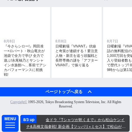
8月8日
8月8日
8月7日
『今さらシロー!』岡田准
日曜劇場『VIVANT』伏線
日曜劇場『VIVA
一×ロバート・秋山竜次が
と奇策が連鎖する！要注意
話の無料配信の
池袋で全力で学び 全力で
人物・新庄を追う頭脳戦と
1,000万回を突
遊ぶ!永尾柚乃とサンシャ
長野専務の謎を「アフター
入り登録者数も
イン水族館へ…客前でアシ
VIVANT」で振り返る
で歴代トップ! 8
カパフォーマンスに初挑
9時からは第13
戦!
ページトップへ戻る
検索
Copyright©
1995-2026, Tokyo Broadcasting System Television, Inc. All Rights
トップ
Reserved.
番組表
番組ジャンル
ドラマ・映画
アナウンサー
8/3 up
金ドラ『Tシャツが乾くまで』から松山ケンイ
バラエティ・音楽
SDGs
チ&高橋文哉参戦! 新企画【ツッパリ×ミセス】で松山がミ
報道・情報・ドキュメンタリー
TBS EduTainment