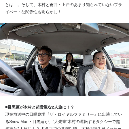
とは…。そして、
木村と蒼井・上戸
のあまり知られていないプラ
イベートな関係性も明らかに！
■目黒蓮が木村と超貴重な2人旅に！？
現在放送中の日曜劇場『ザ・ロイヤルファミリー』に出演してい
る
Snow Man・目黒蓮
が、“大先輩”
木村
の運転するタクシーで超
貴重な2人旅に！？ ドラマでの共演以降、
木村
の誕生日メッセー