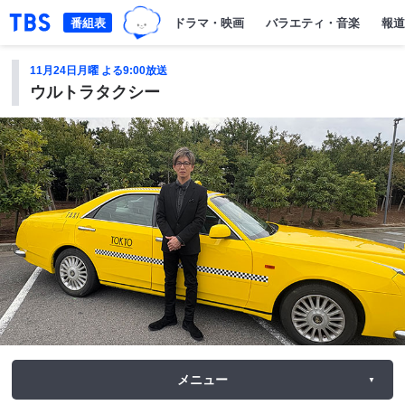
TBSグループキャラクター『ワクテ
「TBSテレビ｜ときめくときを。」トップページ
番組表
ドラマ・映画
バラエティ・音楽
報道
11月24日月曜 よる9:00放送
ウルトラタクシー
メニュー