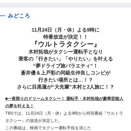
みどころ
見逃し配信
出演者
みどころ
11月24日（月・休）よる9時に
特番放送が決定！！
『ウルトラタクシー』
木村拓哉がタクシー運転手となり
乗客の「行きたい」「やりたい」を叶える
“夢ドライブ旅バラエティ”！
蒼井優＆上戸彩の同級生仲良しコンビが
行きたい場所とは…！？
さらに目黒蓮が“大先輩”
木村
と2人旅に！？
■一夜限りのドリームタクシー！ 運転手・
木村拓哉
が豪華芸能人
の夢を叶える！
TBSでは、11月24日（月・休）よる9時から特別番組『ウルトラ
タクシー』の放送が決定した。
この番組は、映画でタクシー運転手役を演じた