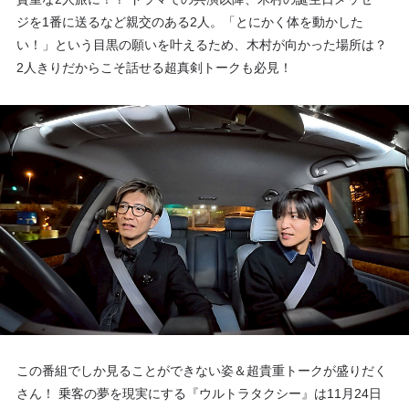
ジを1番に送るなど親交のある2人。「とにかく体を動かした
い！」という
目黒
の願いを叶えるため、
木村
が向かった場所は？
2人きりだからこそ話せる超真剣トークも必見！
この番組でしか見ることができない姿＆超貴重トークが盛りだく
さん！ 乗客の夢を現実にする『ウルトラタクシー』は11月24日