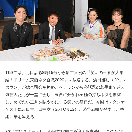
TBSでは、元日よる9時15分から新年恒例の『笑いの王者が大集
結！ドリーム東西ネタ合戦2026』を放送する。浜田雅功（ダウン
タウン）が総合司会を務め、ベテランから今話題の若手まで超人
気芸人たちが一堂に会し、東西に分かれ至極の持ちネタを披露
し、めでたい正月を賑やかにする笑いの祭典だ。今回はスタジオ
ゲストに吉田羊、田中樹（SixTONES）、渋谷凪咲が登場し、番
組に華を添える。
2014年にスタートし、今回で12周年を迎える本番組。このたび、