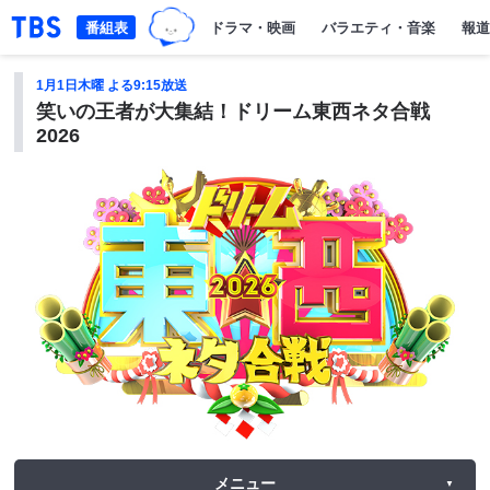
「TBSテレビ｜ときめくときを。」トップページ
番組表
ドラマ・映画
バラエティ・音楽
報道
1月1日木曜 よる9:15放送
笑いの王者が大集結！ドリーム東西ネタ合戦
2026
メニュー