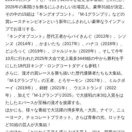
2026年の幕開けを飾るにふさわしい出場芸人、豪華31組が決定。
その中の15組は『キングオブコント』『M-1グランプリ』などの
賞レースチャンピオンという新年にふさわしい豪華なラインアッ
プでお送りする。
『キングオブコント』歴代王者からバイきんぐ（2012年）、シソ
ンヌ（2014年）、かまいたち（2017年）、ハナコ（2018年）、
どぶろっく（2019年）、ジャルジャル（2020年）、そして今年
10月に行われた2025年大会で史上最多3449組の中から勝利を手
にした18代目キング・ロングコートダディも参戦！
さらに、漫才の賞レースを勝ち抜いた歴代優勝者たちも大集結。
『M-1グランプリ』の王者、とろサーモン（2017年）、ミルクボ
ーイ（2019年）、錦鯉（2021年）、ウエストランド（2022
年）、加えて『M-1グランプリ2025』で大接戦の末3位入賞をは
たしたエバースが至極の漫才を披露する。
ほかにも、様々な番組で大活躍の博多華丸・大吉、ナイツ、ニュ
ーヨーク、チョコレートプラネット、さらば青春の光、ロッチな
ど31組の芸人が大集結！