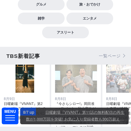
グルメ
旅・おでかけ
雑学
エンタメ
アスリート
TBS新着記事
一覧ページ
8月9日
8月8日
8月8日
日曜劇場『VIVANT』第2
『今さらシロー!』岡田准
日曜劇場『VIV
シーズンのキーパーソンの
一×ロバート・秋山竜次が
と奇策が連鎖す
8/7 up
日曜劇場『VIVANT』第11話の無料配信の再生
1人、宮下今日子がついに
池袋で全力で学び 全力で
人物・新庄を追
ベールを脱ぐ！
遊ぶ!永尾柚乃とサンシャ
長野専務の謎を
数が1,000万回を突破! お気に入り登録者数も300万超えで
イン水族館へ…客前でアシ
VIVANT」で
歴代トップ! 8/9(日)よる9時からは第13話を放送!!
カパフォーマンスに初挑