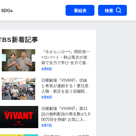
SDGs
番組表
検索
TBS新着記事
『今さらシロー!』岡田准一
×ロバート・秋山竜次が池
袋で全力で学び 全力で遊
ぶ!永尾柚乃とサンシャイン
8月8日
水族館へ…客前でアシカパ
フォーマンスに初挑戦!
日曜劇場『VIVANT』伏線
と奇策が連鎖する！要注意
人物・新庄を追う頭脳戦と
長野専務の謎を「アフター
8月8日
VIVANT」で振り返る
日曜劇場『VIVANT』第11
話の無料配信の再生数が1,0
00万回を突破! お気に入り
登録者数も300万超えで歴
8月7日
代トップ! 8/9(日)よる9時か
らは第13話を放送!!