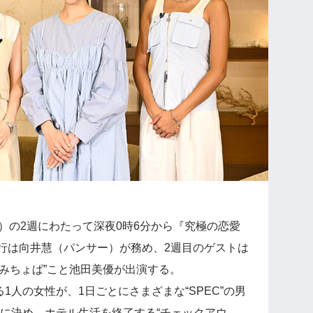
月）の2週にわたって深夜0時6分から『究極の恋愛
。進行は向井慧（パンサー）が務め、2週目のゲストは
“みちょぱ”こと池田美優が出演する。
る1人の女性が、1日ごとにさまざまな“SPEC”の男
に決め、ホテル生活を終了する“チェックアウ