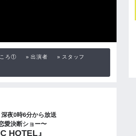
ころ①
出演者
スタッフ
）深夜0時6分から放送
恋愛決断ショー〜
C HOTEL』