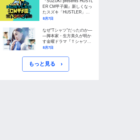
『SUZUKI presents HUSTL
ER CM甲子園』新しくなっ
たスズキ「HUSTLER」の
広告動画を日本全国から大
8月7日
募集!
なぜ“Tシャツ”だったのか―
―脚本家・生方美久が明か
す金曜ドラマ『Ｔシャツが
乾くまで』タイトル決定の
8月7日
裏側と、物語に仕掛けたユ
ニークな視点
›
もっと見る