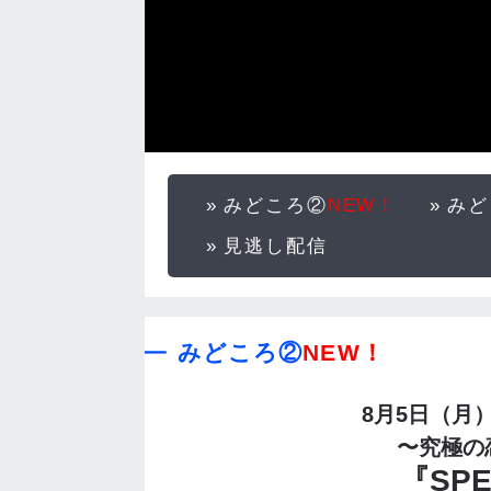
みどころ②
NEW！
みど
見逃し配信
みどころ②
NEW！
8月5日（月
〜究極の
『SPE