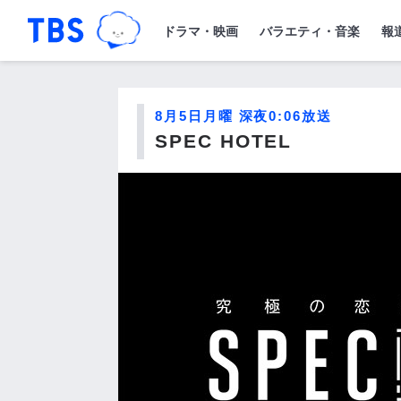
TBSグループキャラクター『ワクティ
「TBSテレビ｜ときめくときを。」トップペー
ドラマ・映画
バラエティ・音楽
報
8月5日月曜 深夜0:06放送
SPEC HOTEL