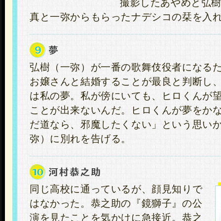
撮影したあやめと弘樹
真と一弥からもらったナデシコの栞を入
弘樹（一弥）が一番の歌舞伎役者になる
お嬢さんと結婚することが最良と判断し
は私の夢。私が傍にいても、ヒロくんが
ことが出来ないんだ。ヒロくんが夢をか
だ道なら、邪魔したくない」という思い
弥）に別れを告げる。
同じ高校に通っているが、顔見知りで
はなかった。恭之助の『鏡獅子』の公
演を見たことを気かけに急接近。恭之