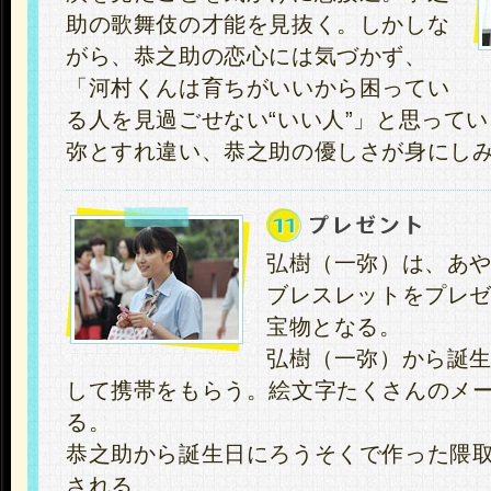
助の歌舞伎の才能を見抜く。しかしな
がら、恭之助の恋心には気づかず、
「河村くんは育ちがいいから困ってい
る人を見過ごせない“いい人”」と思って
弥とすれ違い、恭之助の優しさが身にし
弘樹（一弥）は、あ
ブレスレットをプレ
宝物となる。
弘樹（一弥）から誕
して携帯をもらう。絵文字たくさんのメ
る。
恭之助から誕生日にろうそくで作った隈
される。