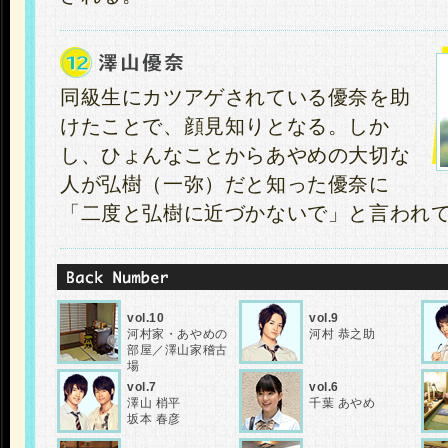
同級生にカツアゲされている優奈を助
けたことで、顔見知りとなる。しか
し、ひょんなことからあやめの大切な
人が弘樹（一弥）だと知った優奈に
「二度と弘樹に近づかないで」と言われ
vol.10
vol.9
河村家・あやめの
河村 恭之助
部屋／澤山家稽古
場
vol.7
vol.6
澤山 梢平
千葉 あやめ
坂本 春彦