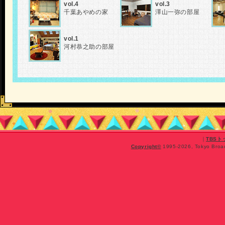
vol.4
vol.3
千葉あやめの家
澤山一弥の部屋
vol.1
河村恭之助の部屋
｜
TBS
Copyright
©
1995-2026, Tokyo Broadc