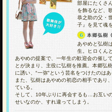
部屋にたくさ
を飾るなど、
恭之助の父・
子』を見て魂
あやめと弘樹
生。ヒロくん
あやめの提案で、一年生の歓迎会の催し
とが決まり、主役に弘樹を推薦。本郷弘
に誘い、“一弥”という芸名をつけたのは
また、弘樹はあやめの初恋の相手であり
ている。
そして、10年ぶりに再会するも…お互い
せいなのか、すれ違ってしまう。