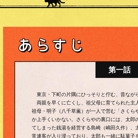
第一話 20
東京・下町の片隅にひっそりと佇む、昔ながら
両親を早くに亡くし、祖父母に育てられた主人
祖母・明子（八千草薫）が一人で営む「さくら
か上手くいかない。さくらやの裏口には、太郎
てしまった銭湯を経営する島崎（嶋田久作）、
常連客が入り浸っており、太郎も一緒に駄菓子