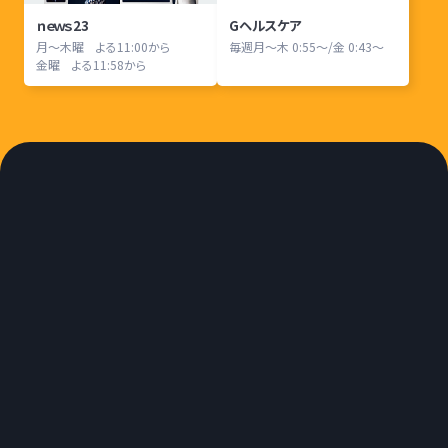
ｎｅｗｓ23
Gヘルスケア
月〜木曜 よる11:00から
毎週月〜木 0:55〜/金 0:43〜
金曜 よる11:58から