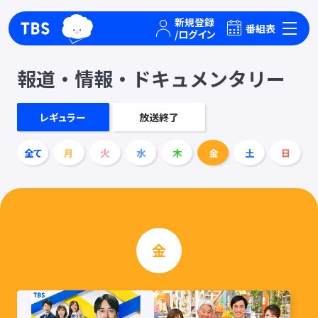
TBSグループキャラクター『ワクティ』
TBSテレビ｜ときめくときを。
番組表
報道・情報・ドキュメンタリー
レギュラー
放送終了
全て
月
火
水
木
金
土
日
金