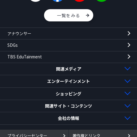
一覧をみる
アナウンサー
SDGs
TBS EduTainment
関連メディア
TBSラジオ
エンターテインメント
BS-TBS
映画
ショッピング
ドラマ・映画
TBSチャンネル
TBSチケット
TBSショッピング
関連サイト・コンテンツ
TBS NEWS DIG Powered by JNN
Blu-ray・DVD
TBSストア
TBS Innovation Land
会社の情報
バラエティ・音楽
TBS CROSS DIG with Bloomberg
AKASAKA ENTERTAINMENT CITY
アニまるっ！
赤坂クリエイティブ財団
TBSホールディングス
プライバシーセンター
著作権とリンク