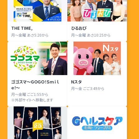
THE TIME,
ひるおび
月〜金曜 あさ5:20から
月〜金曜 あさ10:25から
ゴゴスマ〜ＧＯＧＯ！Ｓｍｉｌ
Nスタ
ｅ！〜
月〜金 ごご3:49から
月〜金曜 ごご1:55から
※外部サイトへ移動します