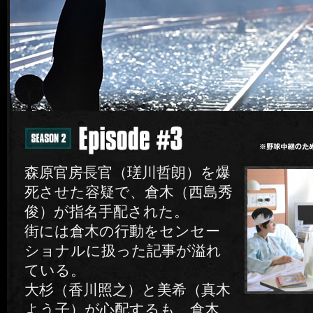
森原官房長官（瑳川哲朗）を爆
死させた容疑で、倉木（西島秀
俊）が指名手配された。
街には倉木の行動をセンセー
ショナルに扱った記事が溢れ
ている。
大杉（香川照之）と美希（真木
よう子）が心配するも、倉木