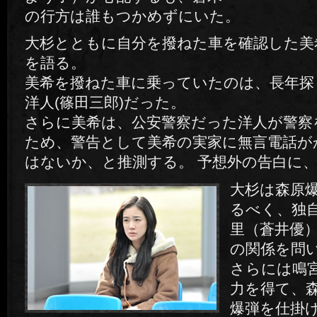
の行方は誰もつかめずにいた。
大杉とともに自分を撥ねた車を確認した美
を語る。
美希を撥ねた車に乗っていたのは、長年探
洋人(篠田三郎)だった。
さらに美希は、公安警察だった洋人が警察
ため、警告として美希の実家に無言電話が
はないか、と推測する。 予想外の告白に
大杉は森原
るべく、独
里（蒼井優
の関係を問
さらには鳴
力を得て、
爆弾を仕掛