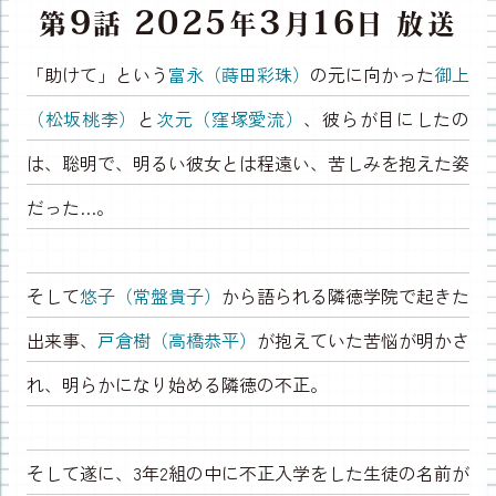
9
2025
3
16
第
話
年
月
日 放送
「助けて」という
富永（蒔田彩珠）
の元に向かった
御上
（松坂桃李）
と
次元（窪塚愛流）
、彼らが目にしたの
は、聡明で、明るい彼女とは程遠い、苦しみを抱えた姿
だった…。
そして
悠子（常盤貴子）
から語られる隣徳学院で起きた
出来事、
戸倉樹（高橋恭平）
が抱えていた苦悩が明かさ
れ、明らかになり始める隣徳の不正。
そして遂に、3年2組の中に不正入学をした生徒の名前が