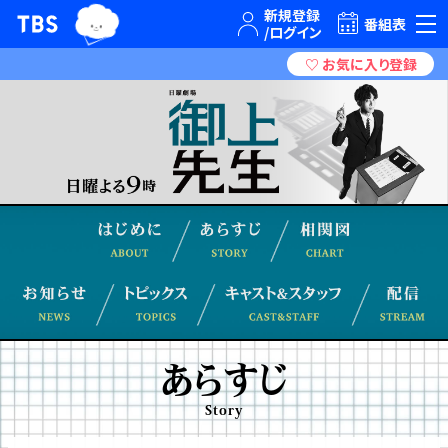
TBSグループキャラクター『ワクティ』
TBSテレビ｜ときめくときを。
番組表
Chart 相
Story あらすじ
About はじめに
News お知らせ
Topics トピックス
Cast&S
あらすじ
Story