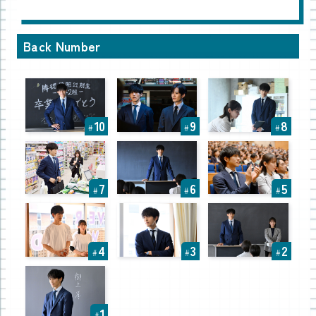
Back Number
10
9
8
#
#
#
7
6
5
#
#
#
4
3
2
#
#
#
1
#