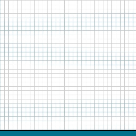
誰か一人が解決していくのではなく、みんなで向き
合い、考えていく。
日曜日の夜にこのドラマを観て、翌日から学校や職
場で考えたり、話し合う機会があちこちで生まれた
ら、幸いです。
脚本の詩森ろばさんとは｢新聞記者｣以来です。
あの作品によって、僕自身大きな刺激を受けまし
た。詩森さんの書く脚本の展開は非常に攻めてい
て、読んでいて引き込まれます。今度は連続ドラマ
というフィールドで何かしらの変化をもたらす作品
になればと願っています。