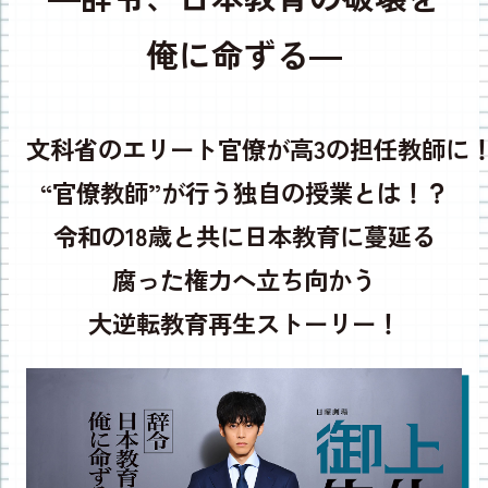
俺に命ずる―
文科省のエリート官僚が
高3の担任教師に
“官僚教師”が行う独自の授業とは！？
令和の18歳と共に日本教育に蔓延る
腐った権力へ立ち向かう
大逆転教育再生ストーリー！