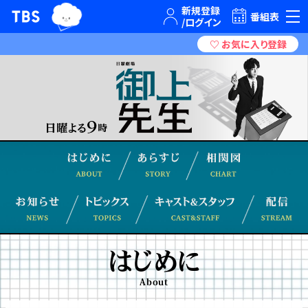
TBSグループキャラクター『ワクティ』
TBSテレビ｜ときめくときを。
番組表
Chart 相
Story あらすじ
About はじめに
News お知らせ
Topics トピックス
Cast&S
はじめに
About