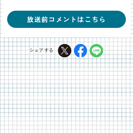
放送前コメントはこちら
主演・松坂桃李
シェアする
今、時代の流れと共に学校だったり、教育の抱えて
いる問題は大きく変化していっていると思います。
『御上先生』は、学校で起きるひとつひとつの問題
が社会全体の問題に繋がっているということを強く
打ち出しているドラマです。起きたことにちゃんと
向き合い、切り取り、伝えていこうとする、そんな
挑戦する姿勢に僕は強く惹かれました。