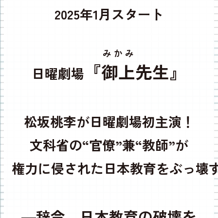
2025年1月スタート
みかみ
『
御上
先生』
日曜劇場
松坂桃李が日曜劇場初主演！
文科省の“官僚”兼“教師”が
権力に侵された
日本教育を
ぶっ壊
―辞令、日本教育の破壊を