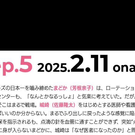
2.11
5
p.
2025.
ona
ーズの日本一を嚙み締めた
まどか（芳根京子）
は、ローテーショ
センターも、「なんとかなるっしょ」と気楽に考えていた。だが
そこはまるで戦場。
城崎（佐藤隆太）
をはじめとする医師や看
ばいいのか分からない。まるでふり出しに戻ったような感覚に陥
保を指示されるも、点滴の針を血管に通すことができず、突如“
に身が入らないまどかに、城崎は「なぜ医者になったのか」と