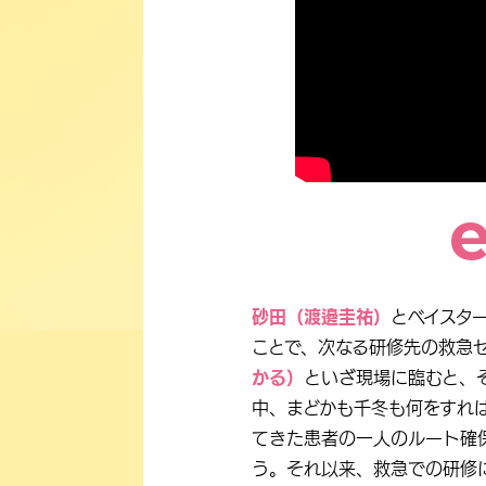
e
砂田（渡邊圭祐）
とベイスタ
ことで、次なる研修先の救急
かる）
といざ現場に臨むと、
中、まどかも千冬も何をすれ
てきた患者の一人のルート確
う。それ以来、救急での研修