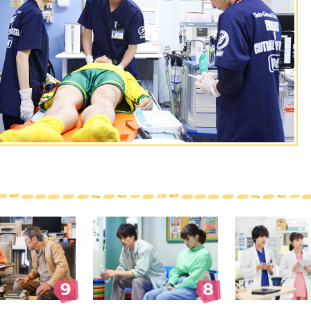
#9
#8
9
8