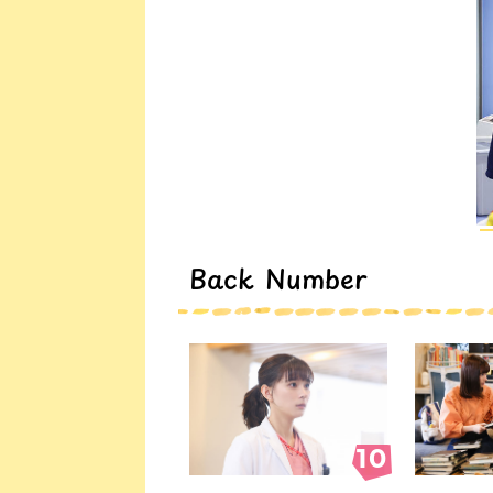
Back Number
#10
10