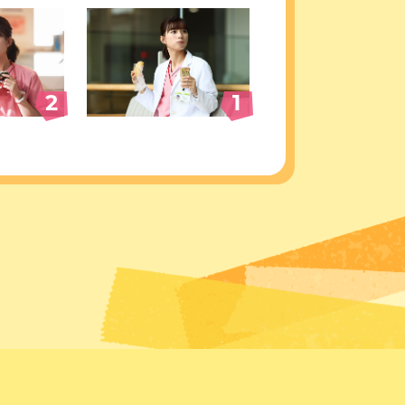
#2
#1
2
1