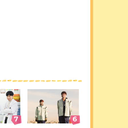
#7
#6
7
6