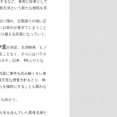
戦するなど、着実に役者として
マ初主演という新たな挑戦を見
父に憧れ、父親譲りの強い正
にお節介が過ぎてしまうこと
乗り越える武器になっていく。
中圭
が決定。主演映画「ヒノ
ることなく、さらにはバラエ
カタチ』以来、4年ぶりとな
武器に事件を読み解くキレ者
破天荒な捜査方針をとり、神
らを犠牲にすることも厭わな
立ち向かう。
の人生を歩んでいた異母兄弟だ