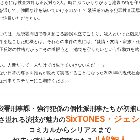
、さらには捜査方針も正反対な2人。時にぶつかりながらも池袋の街を守
を通して、強固な絆を築いていけるのか！？ 緊張感のある犯罪捜査現
ご注目いただきたい。
むのは、池袋署周辺で巻き起こる誘拐や立てこもり、殺人といった凶悪
件を起こした動機とは。それらの事件の裏には、“愛情・友情・家族・仕
人は正反対の性格だからこその着眼点と、池袋を守りたいという行動力を
い。人間だって一人だけでは生きていけないんだ――」
ない日常の尊さを誰もが改めて実感することになった2020年の現代社
な刑事ミステリーにご期待ください！
袋署刑事課・強行犯係の
個性派刑事たちが初揃
SixTONES・ジェ
さ溢れる演技が
魅力の
コミカルからシリアスまで