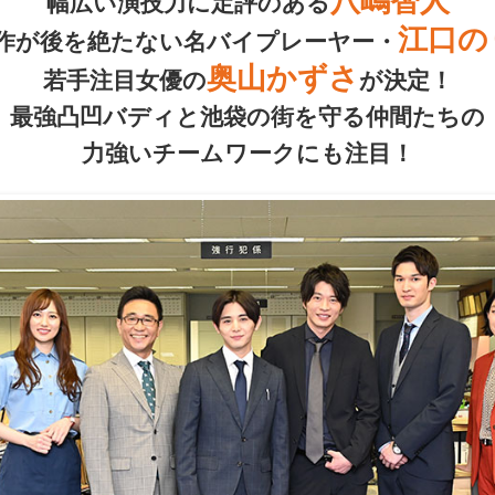
八嶋智人
幅広い演技力に定評のある
江口の
作が後を絶たない
名バイプレーヤー・
奥山かずさ
若手注目女優の
が決定！
最強凸凹バディと池袋の街を守る仲間たちの
力強いチームワークにも注目！