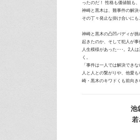
ったのだ！ 性格も価値観も
神崎と黒木は、難事件の解決
その丁々発止な掛け合いにも
神崎と黒木の凸凹バディが挑
起きたのか、そして犯人が事
人生模様があった･･･。2
く。
「事件は一人では解決できな
人と人との繋がりや、他愛も
崎・黒木のキワドくも前向き
池
若