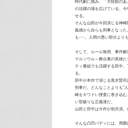
時代劇に挑み、「大怪獣のあ
の活躍の場を広げている。今
せる。
そんな山田が今回演じる神崎
義感から自らも刑事となった
も･･･。人間の悪い部分よ
そして、ルール無用、事件解
マルソウル～舞台裏の英雄た
ティ番組でも活躍する田中。T
る。
田中が本作で演じる黒木賢司
刑事だ。どんなことよりも“
崎をキワドい捜査に巻き込む
い型破りな正義漢だ。
山田と田中は今作が初共演。
そんな凸凹バディには、周囲