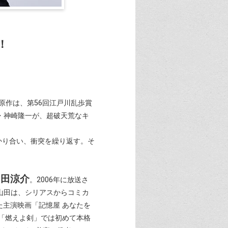
！
原作は、第56回江戸川乱歩賞
・神崎隆一が、超破天荒なキ
かり合い、衝突を繰り返す。そ
山田涼介
。2006年に放送さ
山田は、シリアスからコミカ
た主演映画「記憶屋 あなたを
「燃えよ剣」では初めて本格