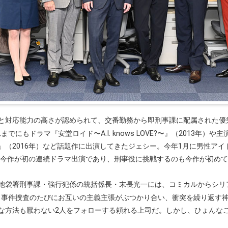
と対応能力の高さが認められて、交番勤務から即刑事課に配属された優
までにもドラマ『安堂ロイド〜A.I. knows LOVE?〜』（2013年）
（2016年）など話題作に出演してきたジェシー。今年1月に男性アイドル
、今作が初の連続ドラマ出演であり、刑事役に挑戦するのも今作が初め
池袋署刑事課・強行犯係の統括係長・末長光一には、コミカルからシリ
。事件捜査のたびにお互いの主義主張がぶつかり合い、衝突を繰り返す
な方法も厭わない2人をフォローする頼れる上司だ。しかし、ひょんな