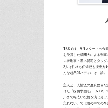
TBSでは、9月スタートの金
を受賞した横関大による刑事
レ者刑事・黒木賢司とタッグ
2人は性格も価値観も捜査方
んな超凸凹バディには、誰に
主人公、人情派の生真面目な
れた『探偵学園Q』（NTV
ルまで幅広い役柄を演じ分け
忘れない」では雨の中での号