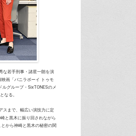
秀な若手刑事・諸星一朗を演
や主演映画「バニラボーイ トゥモ
グループ・SixTONESのメ
てとなる。
アスまで、幅広い演技力に定
神崎と黒木に振り回されながら
ことから神崎と黒木の秘密の関