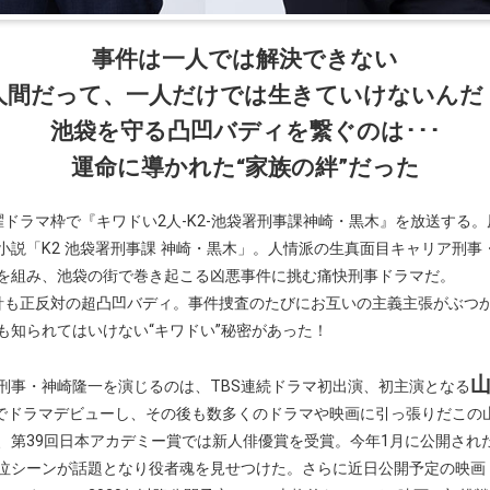
事件は一人では解決できない
人間だって、一人だけでは
生きていけないんだ
池袋を守る凸凹バディを繋ぐのは･･･
運命に導かれた“家族の絆”だった
曜ドラマ枠で『キワドい2人-K2-池袋署刑事課神崎・黒木』を放送する。
小説「K2 池袋署刑事課 神崎・黒木」。人情派の生真面目キャリア刑事
を組み、池袋の街で巻き起こる凶悪事件に挑む痛快刑事ドラマだ。
針も正反対の超凸凹バディ。事件捜査のたびにお互いの主義主張がぶつ
も知られてはいけない“キワドい”秘密があった！
刑事・神崎隆一を演じるのは、TBS連続ドラマ初出演、初主演となる
）でドラマデビューし、その後も数多くのドラマや映画に引っ張りだこの
、第39回日本アカデミー賞では新人俳優賞を受賞。今年1月に公開され
泣シーンが話題となり役者魂を見せつけた。さらに近日公開予定の映画