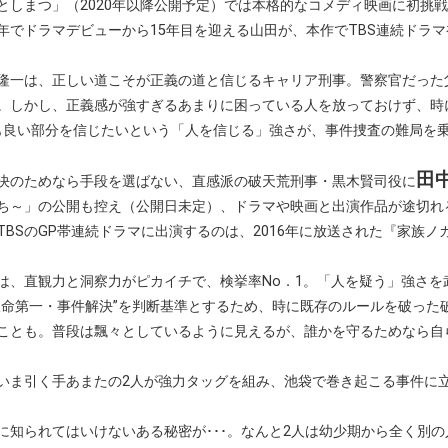
としまつ」（2020年以降公開予定）では本格的なコメディ映画に初挑
年でドラマデビューから15年目を迎える山田が、本作でTBS連続ドラ
隆一は、正しい道こそが正義の道と信じるキャリア刑事。警察官だった
。しかし、正義感が強すぎるあまりに困っている人を放っておけず、時
りも良い部分を信じたいという「人を信じる」強さが、事件捜査の難局を
田
決のためなら手段を選ばない、直感派の破天荒刑事・黒木賢司役に
ち～」の公開も控え（公開日未定）、ドラマや映画と出演作品が途切れ
BSのGP帯連続ドラマに出演するのは、2016年に放送された『家族ノ
は、直観力と洞察力がピカイチで、検挙率No．1。「人を疑う」強さを
人命第一・事件解決”を判断基準とするため、時に既存のルールを破った
ことも。普段は飄々としているように見えるが、誰かを守るためなら自
いま引く手あまたの2人が強力タッグを組み、池袋で巻き起こる事件に
に知られてはいけないある秘密が･･･。なんと2人は幼少期から全く別