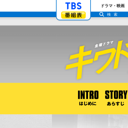
「TBSテレビ」ト
ドラマ・映画
番組表
検索