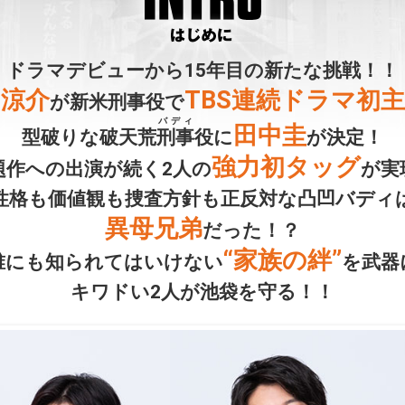
ドラマデビューから15年目の
新たな挑戦！！
田涼介
TBS連続ドラマ初
が新米刑事役で
バディ
田中圭
型破りな破天荒
刑事
役に
が決定！
強力初タッグ
題作への出演が続く
2人の
が実
性格も価値観も捜査方針も正反対な
凸凹バディ
異母兄弟
だった！？
“家族の絆”
誰にも知られてはいけない
を武器
キワドい2人が池袋を守る！！