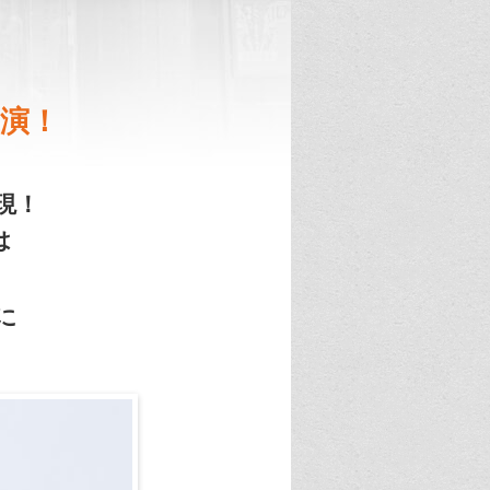
主演！
現！
は
に