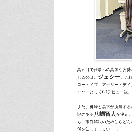
真面目で仕事への真摯な姿勢
ジェシー
じるのは、
。これ
ロー・イズ・アナザー・デイ」
ンバーとしてCDデビュー後
また、神崎と黒木が所属する
八嶋智人
評のある
が決定
も、事件解決のためならどん
係を知ってしまい･･･。