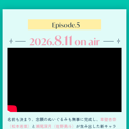
5
Episode.
8
11
2026
.
.
on air
名前も決まり、念願のぬいぐるみも無事に完成し、
草壁杏奈
（松本若菜）
と
瀬尾深月（佐野勇斗）
が生み出した新キャラ