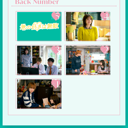
Back Number
5
4
#
#
3
2
#
#
1
#