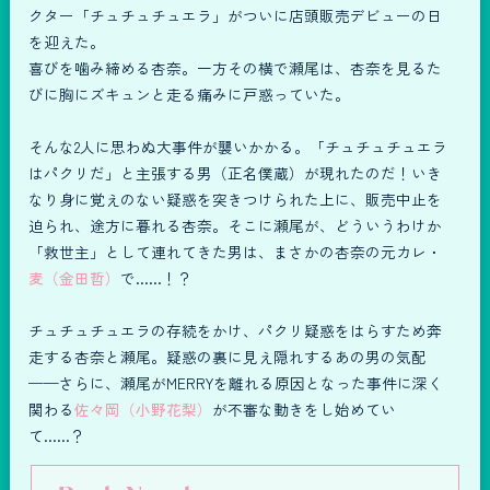
クター「チュチュチュエラ」がついに店頭販売デビューの日
を迎えた。
喜びを噛み締める杏奈。一方その横で瀬尾は、杏奈を見るた
びに胸にズキュンと走る痛みに戸惑っていた。
そんな2人に思わぬ大事件が襲いかかる。「チュチュチュエラ
はパクリだ」と主張する男（正名僕蔵）が現れたのだ！いき
なり身に覚えのない疑惑を突きつけられた上に、販売中止を
迫られ、途方に暮れる杏奈。そこに瀬尾が、どういうわけか
「救世主」として連れてきた男は、まさかの杏奈の元カレ・
麦（金田哲）
で……！？
チュチュチュエラの存続をかけ、パクリ疑惑をはらすため奔
走する杏奈と瀬尾。疑惑の裏に見え隠れするあの男の気配
──さらに、瀬尾がMERRYを離れる原因となった事件に深く
関わる
佐々岡（小野花梨）
が不審な動きをし始めてい
て……？