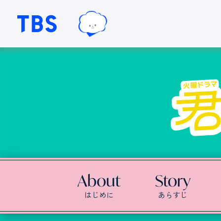
TBSテレビ｜ときめくときを。
TBSグループキャラクター『ワクテ
About
Story
はじめに
あらすじ