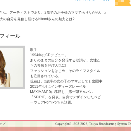
miさん。アーティストであり、2歳半のお子様のママでありながらいつ
の自分を発信し続けるhitomiさんの魅力とは?
フィール
歌手
1994年にCDデビュー。
ありのままの自分を発信する歌詞が、女性た
ちの共感を呼び人気に!
ファッションをはじめ、そのライフスタイル
も注目されている。
現在は、2歳半の女の子のママとしても奮闘中!
2011年4月にインディーズレーベル
MAXIMAM10に移籍し、第一弾アルバム
「SPIRIT」を発表。自身でデザインしたベビ
ーウェアPomiPomiも話題。
ップ
｜
Copyright
©
1995-2026, Tokyo Broadcasting System Tele