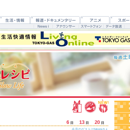
6
13
20
日
日
日
今月のゲストはhitomiさん