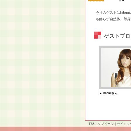
今月のゲストはhito
も飾らず自然体。等身大
ゲストプロ
▲ hitomiさん
｜
TBSトップページ
｜
サイトマ