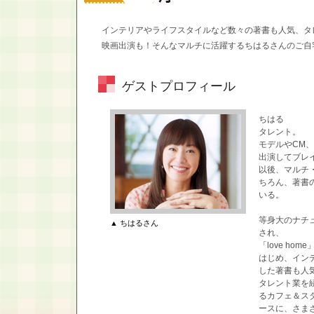
インテリアやライフスタイルなど数々の著書も人気、タ
映画出演も！そんなマルチに活躍するちはるさんのご自
ゲストプロフィール
ちはる
タレント。
モデルやCM
出演してブレ
以後、マルチ
ちろん、著書
いる。
等身大のナチ
▲ ちはるさん
され、
「love ho
はじめ、イン
した著書も人
タレント業を
るカフェ＆スタジ
ースに、さま