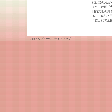
には器のお店“
また、映画「
日向文世の奥
る。（6月2
うほかにて全
｜
TBSトップページ
｜
サイトマップ
｜