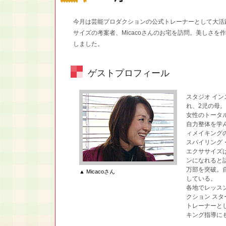
今月は芸能プロダクションの公式トレーナーとして大活
サイズの考案者、Micacoさんのお宅を訪問。美しさ
しました。
ゲストプロフィール
スタジオ イン
れ、2児の母。
女性のトータ
自力整体を学
ィメイキング
スパイリング
エクササイズ
ンになれると
万部を突破。
▲ Micacoさん
している。
各地でレッス
クション ス
トレーナーと
キング指導に