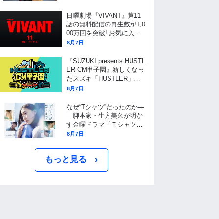
VIVANT」で振り返る
日曜劇場『VIVANT』第11
話の無料配信の再生数が1,0
00万回を突破! お気に入り
登録者数も300万超えで歴
8月7日
代トップ! 8/9(日)よる9時か
らは第13話を放送!!
『SUZUKI presents HUSTL
ER CM甲子園』新しくなっ
たスズキ「HUSTLER」の
広告動画を日本全国から大
8月7日
募集!
なぜ“Tシャツ”だったのか―
―脚本家・生方美久が明か
す金曜ドラマ『Ｔシャツが
乾くまで』タイトル決定の
8月7日
裏側と、物語に仕掛けたユ
ニークな視点
›
もっと見る