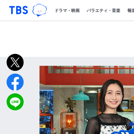
TBSグループキャラクター『ワクティ
「TBSテレビ｜ときめくときを。」トップペー
ドラマ・映画
バラエティ・音楽
報