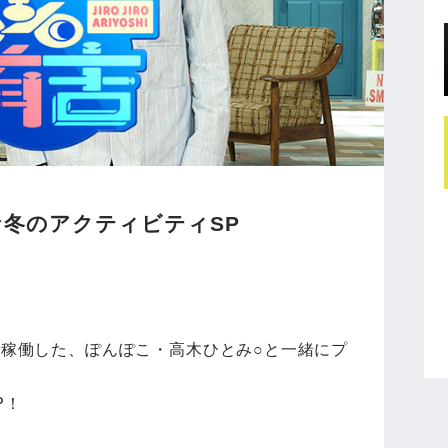
冬のアクティビティSP
ケ稼働した、ぽんぽこ・高木ひとみ○と一緒にプ
P！