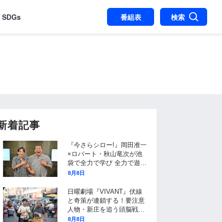
SDGs
番組表
検索
新着記事
『今さらシロー!』岡田准一
×ロバート・秋山竜次が池
袋で全力で学び 全力で遊
ぶ!永尾柚乃とサンシャイン
8月8日
水族館へ…客前でアシカパ
フォーマンスに初挑戦!
日曜劇場『VIVANT』伏線
と奇策が連鎖する！要注意
人物・新庄を追う頭脳戦と
長野専務の謎を「アフター
8月8日