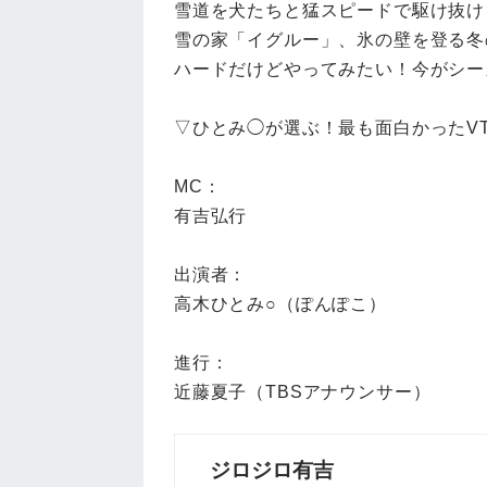
雪道を犬たちと猛スピードで駆け抜け
雪の家「イグルー」、氷の壁を登る冬
ハードだけどやってみたい！今がシー
▽ひとみ◯が選ぶ！最も面白かったV
MC：
有吉弘行
出演者：
高木ひとみ○（ぽんぽこ）
進行：
近藤夏子（TBSアナウンサー）
ジロジロ有吉