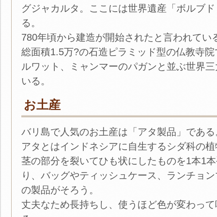
グジャカルタ。ここには世界遺産「ボルブド
る。
780年頃から建造が開始されたと言われている
総面積1.5万?の石造ピラミッド型の仏教寺
ルワット、ミャンマーのパガンと並ぶ世界三
いる。
お土産
バリ島で人気のお土産は「アタ製品」である
アタとはインドネシアに自生するシダ科の植
茎の部分を裂いてひも状にしたものを1本1
り、バッグやティッシュケース、ランチョン
の製品がそろう。
丈夫なため長持ちし、使うほど色が変わって