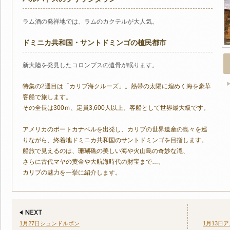
ラム酒の発祥地では、ラムのカクテルが大人気。
ドミニカ共和国・サントドミンゴの植民都市
新大陸を発見したコロンブスの遺骨が眠ります。
特集の2週目は「カリブ海クルーズ」。熱帯の太陽に煌めく海を豪華
客船で旅します。
その全長は300ｍ、定員3,600人以上。客船として世界最大級です。
アメリカのポートカナベルを出発し、カリブの世界遺産の島々を巡
りながら、終着地ドミニカ共和国のサントドミンゴを目指します。
船旅で見えるのは、珊瑚礁の美しい海や火山島の奇妙な滝、
さらに古代マヤの黄金や大航海時代の財宝まで…。
カリブの魅力を一挙に紹介します。
1月27日シュンドルボン
1月13日