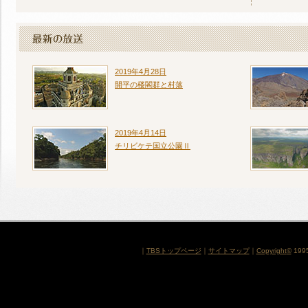
2019年4月28日
開平の楼閣群と村落
2019年4月14日
チリビケテ国立公園Ⅱ
｜
TBSトップページ
｜
サイトマップ
｜
Copyright
©
1995