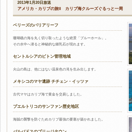
2013年1月20日放送
アメリカ・カリブの旅II カリブ海クルーズぐるっと一周
ベリーズのバリアリーフ
珊瑚礁の海を丸く切り取ったような絶景「ブルーホール」。
その水中へ潜ると神秘的な鍾乳石が現れます。
セントルシアのピトン管理地域
火山の島は、他にはない温泉色の滝を生み出します。
メキシコのマヤ遺跡 チチェン・イッツァ
古代マヤはカリブ海で黄金を交易しました。
プエルトリコのサンファン歴史地区
海賊の襲撃を防ぐためカリブ最強の要塞が築かれました。
バルバドスのブリッジタウン