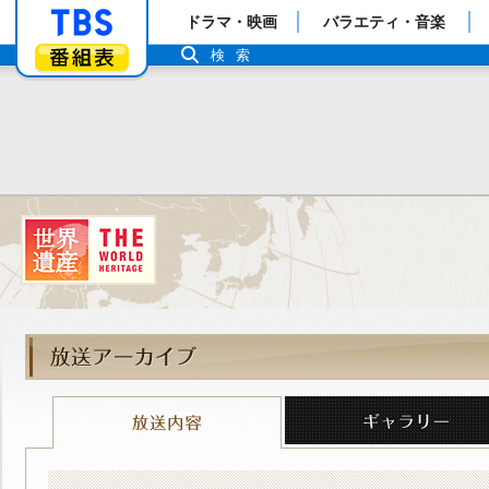
「TBSテレビ」トップページ
ドラマ・映画
バラエティ・音楽
番組表
検索