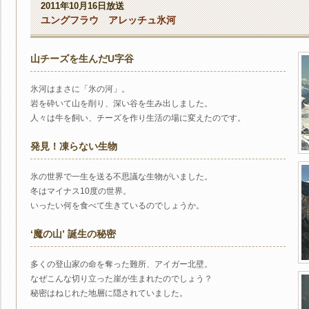
2011年10月16日放送
ユングフラウ アレッチュ氷河
山チーズを生んだU字谷
氷河はまさに「氷の河」。
岩を砕いて山を削り、深い谷を生み出しました。
人々は牛を飼い、チーズを作り生活の場に変えたのです。
発見！凍らない生物
氷の世界で一生を送る不思議な生物がいました。
冬はマイナス10度の世界。
いったい何を食べて生きているのでしょうか。
‘魔の山’ 誕生の秘密
多くの登山家の命を奪った難所、アイガー北壁。
なぜこんな切り立った崖が生まれたのでしょう？
秘密はねじれた地層に隠されていました。