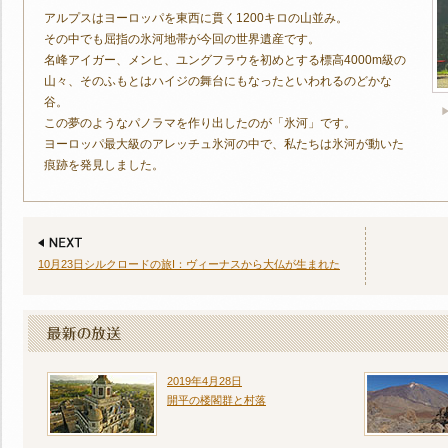
アルプスはヨーロッパを東西に貫く1200キロの山並み。
その中でも屈指の氷河地帯が今回の世界遺産です。
名峰アイガー、メンヒ、ユングフラウを初めとする標高4000m級の
山々、そのふもとはハイジの舞台にもなったといわれるのどかな
谷。
この夢のようなパノラマを作り出したのが「氷河」です。
ヨーロッパ最大級のアレッチュ氷河の中で、私たちは氷河が動いた
痕跡を発見しました。
10月23日シルクロードの旅I：ヴィーナスから大仏が生まれた
2019年4月28日
開平の楼閣群と村落