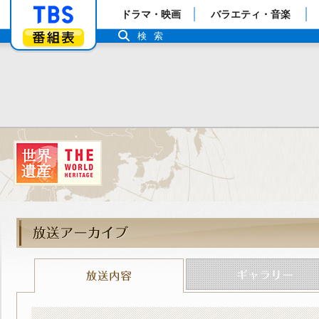
「TBSテレビ」トップページ
ドラマ・映画
バラエティ・音楽
番組表
検索