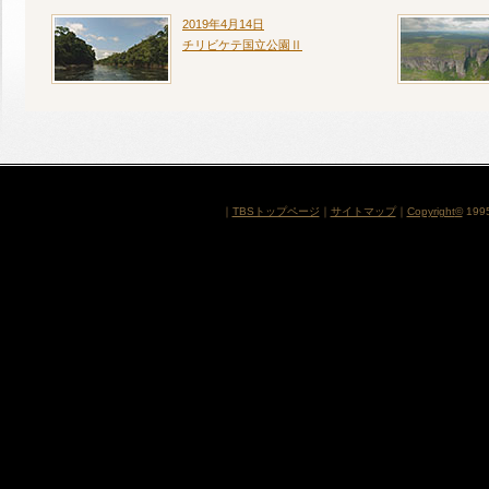
2019年4月14日
チリビケテ国立公園Ⅱ
｜
TBSトップページ
｜
サイトマップ
｜
Copyright
©
1995