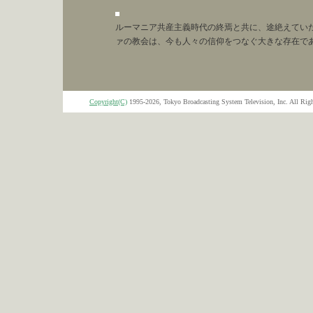
ルーマニア共産主義時代の終焉と共に、途絶えてい
ァの教会は、今も人々の信仰をつなぐ大きな存在で
Copyright(C)
1995-2026, Tokyo Broadcasting System Television, Inc. All Righ