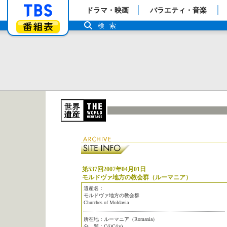
「TBSテレビ」トップページ
ドラマ・映画
バラエティ・音楽
番組表
検索
第537回2007年04月01日
モルドヴァ地方の教会群（ルーマニア）
遺産名：
モルドヴァ地方の教会群
Churches of Moldavia
所在地：ルーマニア（Romania）
分 類：C(i)C(iv)