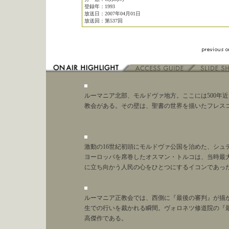
登録年：1993
放送日：2007年04月01日
放送回：第537回
ルーマニア北部、モルドヴァ地方。ここには500年
教会がある。その壁は、聖書の世界を描いたフレス
激動の16世紀初頭にモルドヴァ公国を治めた、シュ
ヨーロッパを席巻したオスマン・トルコは、当時最
に立ち向かう人民の心をひとつにするイコンであっ
ルーマニア正教会では、西側に『最後の審判』が描
生での行いを裁かれる瞬間。ヴォロネツ修道院の『
高傑作である。