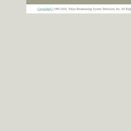
Copyright(C)
1995-2026, Tokyo Broadcasting System Television, Inc. All Righ