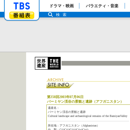
「TBSテレビ」トップページ
ドラマ・映画
バラエティ・音楽
番組表
検索
第358回2003年07月06日
バーミヤン渓谷の景観と遺跡（アフガニスタン）
遺産名：
バーミヤン渓谷の景観と遺跡
Cultural landscape and archaeological remains of the BamiyanValley
所在地：アフガニスタン（Afghanistan）
分 類：C(i)C(ii)C(iii)C(iv)C(vi)