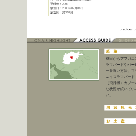
登録年：2003
放送日：2003年07月06日
放送回：第358回
経 路
成田からアフガニ
ラマバードやバー
一番近い方法。フ
→イスラマバード
（飛行機）カブー
な状況が続いてい
い。
周 辺 観 光 
お 土 産