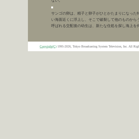
ない。
サンゴの卵は、精子と卵子がひとかたまりになった
い海面近くに浮上し、そこで破裂して他のものから
呼ばれる交配後の幼生は、新たな住処を探し海上を
Copyright(C)
1995-2026, Tokyo Broadcasting System Television, Inc. All Righ