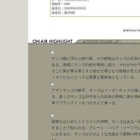
登録年：1981
放送日：2002年05月05日
放送回：第299回
サンゴ礁に浮かぶ砂の島。その砂粒はサンゴの石灰
ある。海底にサンゴの砂が堆積し続け、それがやが
そこに鳥が糞を落とすと砂が土壌となり植物が生え
ミガメたちにとっては貴重な繁殖地となっている。
アザミサンゴの触手。サンゴはイソギンチャクの遠
る。多くのサンゴは日中自らの石灰の骨格に身を潜
角でプランクトンをつかまえて食べる。
産卵をはじめたミドリイシの仲間。サンゴはある一
することで知られる。グレート・バリア・リーフでは
におきるが、サンゴがどのような仕組みで産卵の時