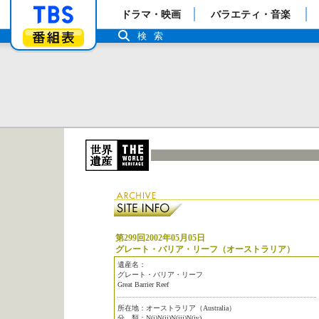
「TBSテレビ」トップページ
ドラマ・映画
バラエティ・音楽
番組表
検索
第299回2002年05月05日
グレート・バリア・リーフ（オーストラリア）
遺産名：
グレート・バリア・リーフ
Great Barrier Reef
所在地：オーストラリア（Australia）
分 類：N(i)N(ii)N(iii)N(iv)