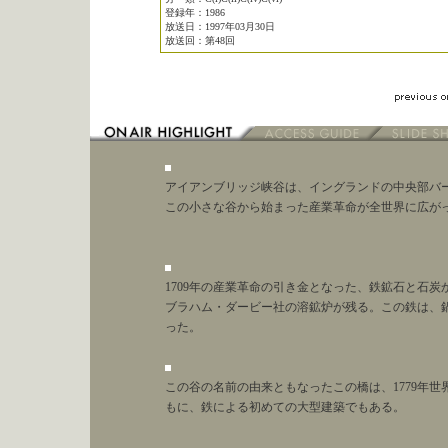
登録年：1986
放送日：1997年03月30日
放送回：第48回
アイアンブリッジ峡谷は、イングランドの中央部バ
この小さな谷から始まった産業革命が全世界に広が
1709年の産業革命の引き金となった、鉄鉱石と石
ブラハム・ダービー社の溶鉱炉が残る。この鉄は、
った。
この谷の名前の由来ともなったこの橋は、1779年
もに、鉄による初めての大型建築でもある。