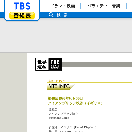
「TBSテレビ」トップページ
ドラマ・映画
バラエティ・音楽
番組表
検索
第48回1997年03月30日
アイアンブリッジ峡谷（イギリス）
遺産名：
アイアンブリッジ峡谷
Ironbridge Gorge
所在地：イギリス（United Kingdom）
分 類：C(i)C(ii)C(iv)C(vi)