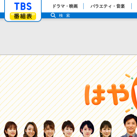
「TBSテレビ」トップページ
ドラマ・映画
バラエティ・音楽
番組表
検索