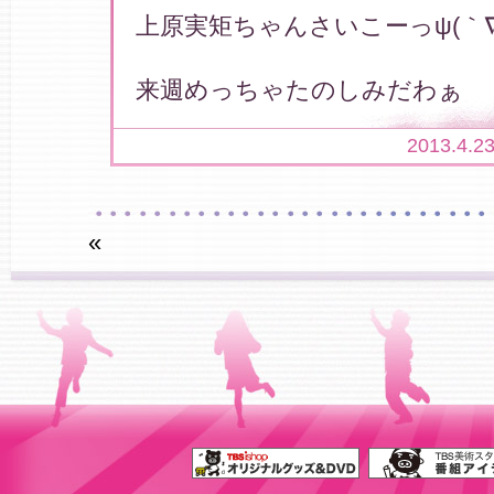
上原実矩ちゃんさいこーっψ(｀∇´
来週めっちゃたのしみだわぁ
2013.4.2
«