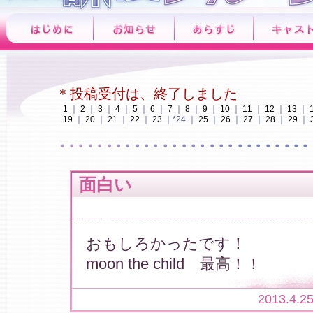
＊投稿受付は、終了しました
1
｜
2
｜
3
｜
4
｜
5
｜
6
｜
7
｜
8
｜
9
｜
10
｜
11
｜
12
｜
13
｜
19
｜
20
｜
21
｜
22
｜
23
｜*24 ｜
25
｜
26
｜
27
｜
28
｜
29
｜
面白い
おもしろかったです！
moon the child 最高！！
2013.4.2