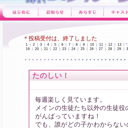
＊投稿受付は、終了しました
1
｜
2
｜
3
｜
4
｜
5
｜
6
｜
7
｜
8
｜
9
｜
10
｜
11
｜
12
｜
13
｜*
19
｜
20
｜
21
｜
22
｜
23
｜
24
｜
25
｜
26
｜
27
｜
28
｜
29
｜
たのしい！
毎週楽しく見ています。
メインの生徒たち以外の生徒役
がんばっていますね！
でも、誰がどの子かわからない