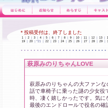
＊投稿受付は、終了しました
1
｜
2
｜
3
｜
4
｜
5
｜
6
｜
7
｜
8
｜
9
｜
10
｜
11
｜
12
｜
13
｜
19
｜
20
｜*21 ｜
22
｜
23
｜
24
｜
25
｜
26
｜
27
｜
28
｜
29
｜
萩原みのりちゃんLOVE
萩原みのりちゃんの大ファンな
話で車椅子に乗った謎の少女役
時、凄く嬉しかったです。気に
最後のエンドロールで役名の確