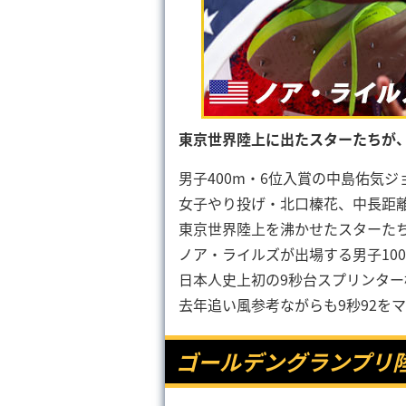
東京世界陸上に出たスターたちが
男子400m・6位入賞の中島佑気ジ
女子やり投げ・北口榛花、中長距
東京世界陸上を沸かせたスターた
ノア・ライルズが出場する男子10
日本人史上初の9秒台スプリンター
去年追い風参考ながらも9秒92を
ゴールデングランプリ