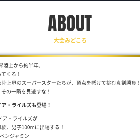
ABOUT
大会みどころ
世界陸上から約半年。
ってくる！
め陸上界のスーパースターたちが、頂点を懸けて挑む真剣勝負
。その一瞬を見逃すな！
ノア・ライルズも登場！
、ノア・ライルズが
旋、男子100mに出場する！
・ベンジャミン