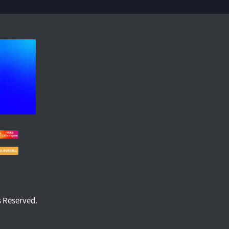
Instagram
TBS SPORTS陸上
ree
s Reserved.