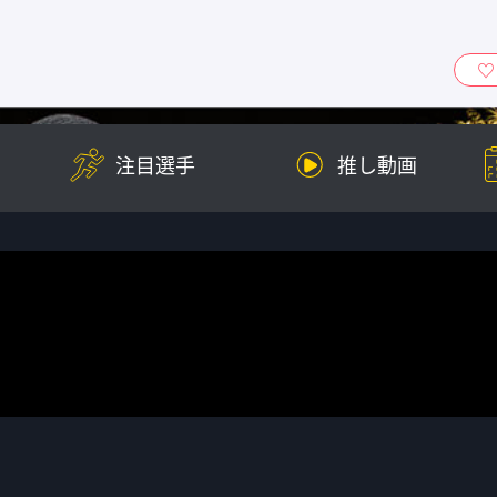
ィ』
注目選手
推し動画