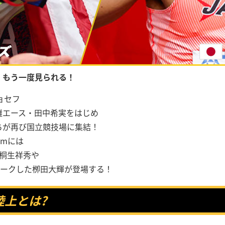
、もう一度見られる！
ョセフ
離エース・田中希実をはじめ
ちが再び国立競技場に集結！
0mには
桐生祥秀や
マークした栁田大輝が登場する！
陸上とは?