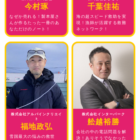
今村琢
千葉佳祐
なぜか売れる！製本屋さ
海の超スピード救助を実
んが作るたった一冊のあ
現！漁師が活躍する救難
なただけのノート！
ネットワーク！
株式会社アルパインクリエイ
株式会社インターパーク
ト
舩越裕勝
福地政弘
会社の中の電話問題を解
雪国最大の悩みの救世
決！ありそうでなかった