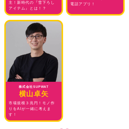
主！新時代の『雪下ろし
電話アプリ！
アイテム』とは！？
株式会社SUPWAT
横山卓矢
市場規模３兆円！モノ作
りをAIが一緒に考えま
す！