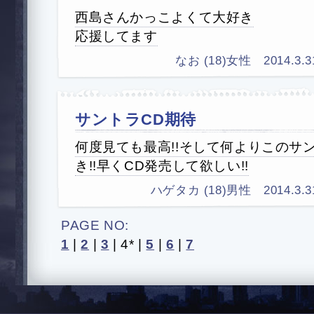
西島さんかっこよくて大好き
応援してます
なお (18)女性 2014.3.31
サントラCD期待
何度見ても最高!!そして何よりこのサ
き!!早くCD発売して欲しい!!
ハゲタカ (18)男性 2014.3.31 
PAGE NO:
1
|
2
|
3
|
4*
|
5
|
6
|
7