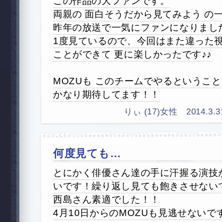
この作品の大ファンです。
両親の 面白そうだから見てみよう の
昨年の放送で一気にファンになりまし
1度見ているので、今回はまた違った
ことができて 更に楽しかったです♪♪
MOZUも このチームでやるというこ
かなり期待してます！！
りぃ (17)女性 2014.3.31
何度見ても…
とにかく俳優さん達の手に汗握る演技
いです！繰り返し見ても飽きさせない
西島さん素適でした！！
4月10日からのMOZUも見逃せないで