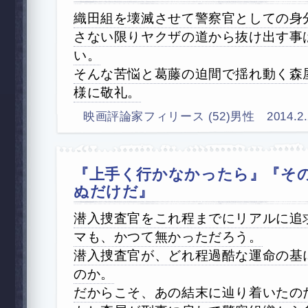
織田組を壊滅させて警察官としての身
さない限りヤクザの道から抜け出す事
い。
そんな苦悩と葛藤の迫間で揺れ動く森
様に敬礼。
映画評論家フィリース (52)男性 2014.2.28 (
『上手く行かなかったら』『そ
ぬだけだ』
潜入捜査官をこれ程までにリアルに追
マも、かつて無かっただろう。
潜入捜査官が、どれ程過酷な運命の基
のか。
だからこそ、あの結末に辿り着いたの