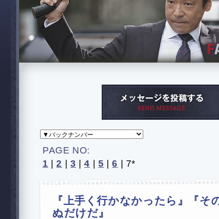
PAGE NO:
1
|
2
|
3
|
4
|
5
|
6
|
7*
『上手く行かなかったら』『そ
ぬだけだ』