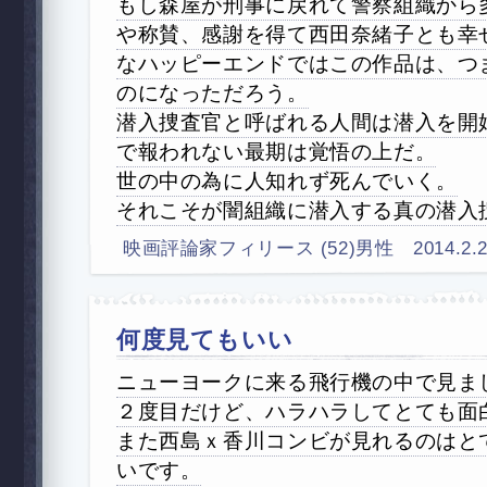
もし森屋が刑事に戻れて警察組織から
や称賛、感謝を得て西田奈緒子とも幸
なハッピーエンドではこの作品は、つ
のになっただろう。
潜入捜査官と呼ばれる人間は潜入を開
で報われない最期は覚悟の上だ。
世の中の為に人知れず死んでいく。
それこそが闇組織に潜入する真の潜入
映画評論家フィリース (52)男性 2014.2.27 (
何度見てもいい
ニューヨークに来る飛行機の中で見ま
２度目だけど、ハラハラしてとても面
また西島ｘ香川コンビが見れるのはと
いです。