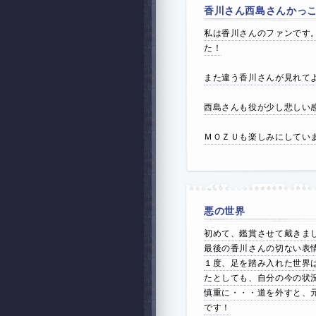
香川さん西島さんかっ
私は香川さんのファンです
た！
また違う香川さんが見れて
西島さんも役が少し悲しい
ＭＯＺＵも楽しみにしてい
悪の世界
初めて、鑑賞させて戴きま
最後の香川さんの切ない表
１度、足を踏み入れた世界
たとしても、自分の今の状
慎重に・・・道を外すと、
です！