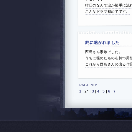
昨日のなんて涙が勝手に流
こんなドラマ初めてです。
純に魅かれました
西島さん素敵でした。
うちに秘めたものを持つ男
これから西島さんの出る作
PAGE NO:
1
|
2*
|
3
|
4
|
5
|
6
|
7