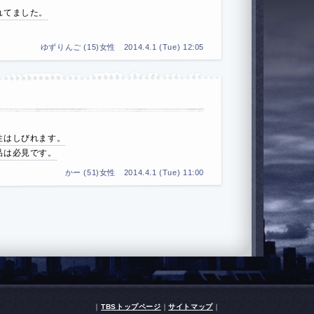
れてました。
ゆずりんご (15)女性 2014.4.1 (Tue) 12:05
性はしびれます。
品は必見です。
かー (51)女性 2014.4.1 (Tue) 11:00
｜
TBSトップページ
｜
サイトマップ
｜