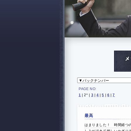
PAGE NO:
1
|
2*
|
3
|
4
|
5
|
6
|
7
最高
はまりました！ 時間経つ