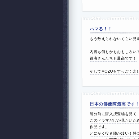
ハマる！！
もう数えられないくらい見
内容も何もかもおもしろい
役者さんたちも最高です！
そしてMOZUもすっごく楽
日本の俳優陣最高です
随分前に潜入捜査編を見て
このドラマだけが見たいた
作品です。
とにかく役者陣が凄い！特