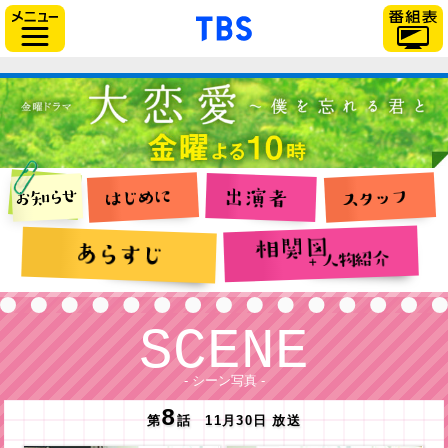
「TBSテレビ」トップページ
サイドメニュー
SCENE
- シーン写真 -
8
第
話 11月30日 放送