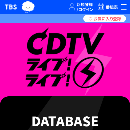
TBSグループキャラクター『ワクティ』
TBSテレビ｜ときめくときを。
番組表
DATABASE