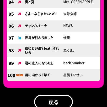
94
青と夏
Mrs. GREEN APPLE
95
さよーならまたいつか!
米津玄師
96
チャンカパーナ
NEWS
97
世界が終わりました
優里
織姫とBABY feat. 汐れ
98
ねぐせ。
いら
99
君の恋人になったら
back number
100
月に向かって撃て
星街すいせい
戻る