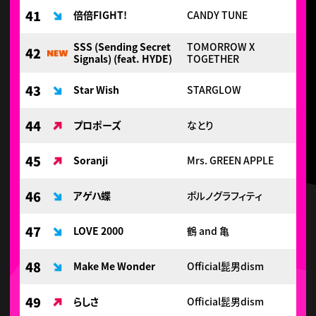
41
倍倍FIGHT!
CANDY TUNE
SSS (Sending Secret
TOMORROW X
42
Signals) (feat. HYDE)
TOGETHER
43
Star Wish
STARGLOW
44
プロポーズ
なとり
45
Soranji
Mrs. GREEN APPLE
46
アゲハ蝶
ポルノグラフィティ
47
LOVE 2000
鶴 and 亀
48
Make Me Wonder
Official髭男dism
49
らしさ
Official髭男dism