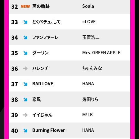
32
声の軌跡
Soala
33
とくべチュ、して
=LOVE
34
ファンファーレ
玉置浩二
35
ダーリン
Mrs. GREEN APPLE
36
ハレンチ
ちゃんみな
37
BAD LOVE
HANA
38
恋風
幾田りら
39
イイじゃん
M!LK
40
Burning Flower
HANA