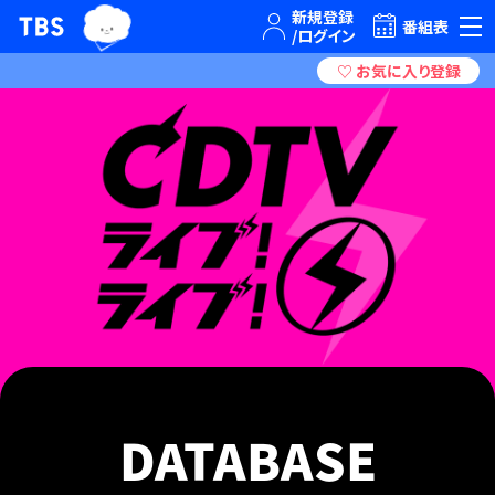
TBSグループキャラクター『ワクティ』
TBSテレビ｜ときめくときを。
番組表
DATABASE