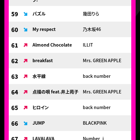
59
パズル
幾田りら
60
My respect
乃木坂46
61
Almond Chocolate
ILLIT
62
breakfast
Mrs. GREEN APPLE
63
水平線
back number
64
点描の唄 feat.井上苑子
Mrs. GREEN APPLE
65
ヒロイン
back number
66
JUMP
BLACKPINK
67
LAVALAVA
Number_i