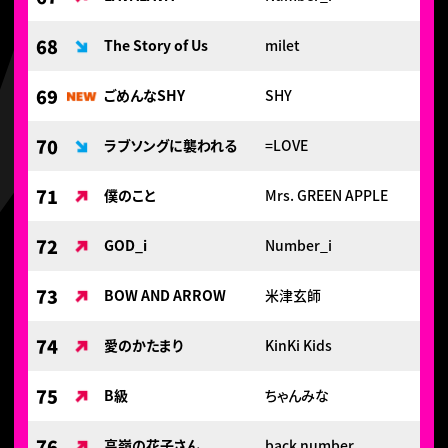
68
The Story of Us
milet
69
ごめんなSHY
SHY
70
ラブソングに襲われる
=LOVE
71
僕のこと
Mrs. GREEN APPLE
72
GOD_i
Number_i
73
BOW AND ARROW
米津玄師
74
愛のかたまり
KinKi Kids
75
B級
ちゃんみな
76
高嶺の花子さん
back number