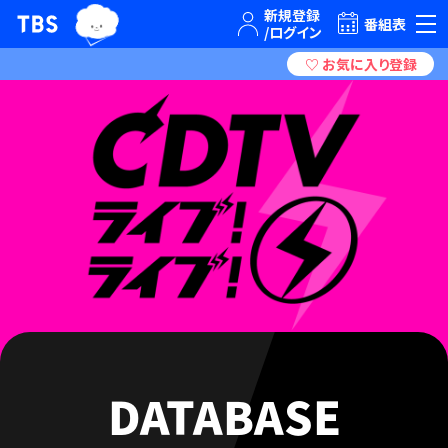
TBSグループキャラクター『ワクティ』
TBSテレビ｜ときめくときを。
番組表
DATABASE