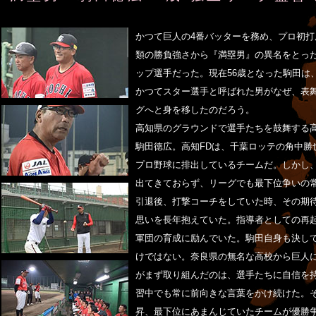
かつて巨人の4番バッターを務め、プロ初
類の勝負強さから『満塁男』の異名をとっ
ップ選手だった。現在56歳となった駒田は
かつてスター選手と呼ばれた男がなぜ、表
グへと身を移したのだろう。
高知県のグラウンドで選手たちを鼓舞する
駒田徳広。高知FDは、千葉ロッテの角中勝
プロ野球に排出しているチームだ。しかし、
出てきておらず、リーグでも最下位争いの
引退後、打撃コーチをしていた時、その期
思いを長年抱えていた。指導者としての再起
軍団の育成に励んでいた。駒田自身も決し
けではない。奈良県の無名な高校から巨人
がまず取り組んだのは、選手たちに自信を
習中でも常に前向きな言葉をかけ続けた。
昇、最下位にあまんじていたチームが優勝