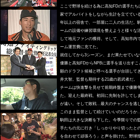
ここで野球を続ける為に高知FDの選手たち
家でアルバイトをしながら生計を立てている
年以上の宿舎で、一部屋に二人の生活だ。
ームの設備や練習環境を整えようと様々な
して地元ファンの獲得。そして、高知市内
ーム運営費に充てた。
就任してから3シーズン、まだ果たせてい
優勝と高知FDからNPBに選手を送り出す
願のドラフト候補と呼べる選手が台頭してき
井大智。監督も期待する21歳の若武者だ。
チームは快進撃を見せて前期終盤まで優勝
た。迎えた最終戦、初回に先制を許してしま
が遠い。そして敗戦…最大のチャンスを逃
このまま監督として続けていいのだろうか
駒田は大きな決断を下した。今季限りでの
手たちの元に行き「しっかりやり切ったと
を合わせて頑張ろう」と声を掛けた。野球