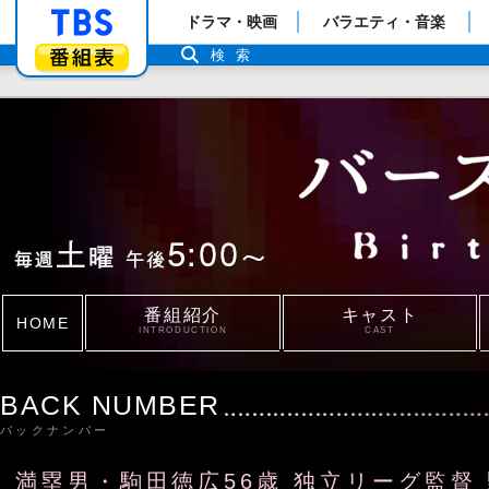
「TBSテレビ」トップページ
ドラマ・映画
バラエティ・音楽
番組表
検索
番組紹介
キャスト
HOME
INTRODUCTION
CAST
BACK NUMBER
バックナンバー
満塁男・駒田徳広56歳 独立リーグ監督