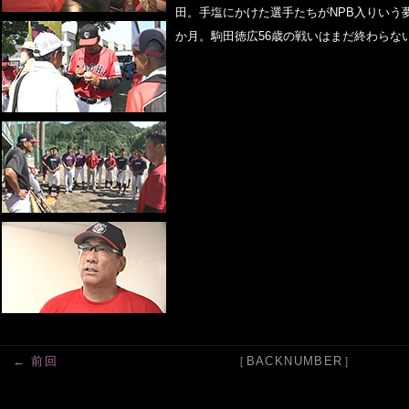
田。手塩にかけた選手たちがNPB入りいう
か月。駒田徳広56歳の戦いはまだ終わらな
← 前回
［BACKNUMBER］