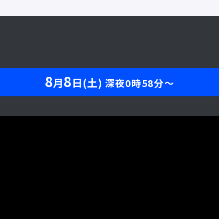
8
8
月
日(土)
深夜0時58分〜