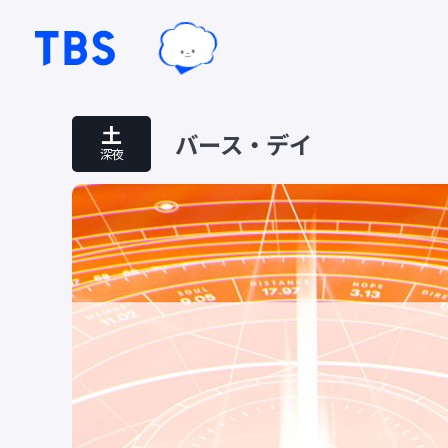
TBSテレビ｜ときめくときを。
TBSグループキャラクター『ワクテ
土
バース・デイ
深夜