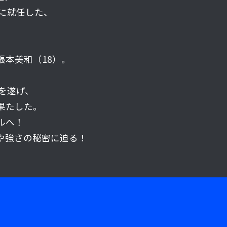
に就任した、
本美和（18）。
を遂げ、
果たした。
ルへ！
や強さの秘密に迫る！