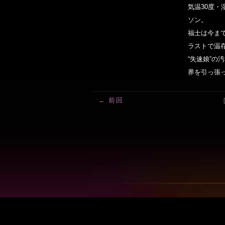
気温30度・
ソン。
福士は今ま
ラストで温
“失速娘”の
界を引っ張
← 前回
｜
TBSトップページ
｜
サ