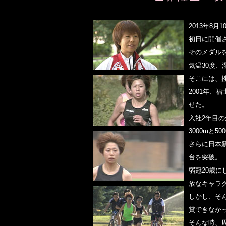
2013年8
初日に開催
そのメダル
気温30度、
そこには、
2001年、
せた。
入社2年目
3000mと5
さらに日本新
台を突破。
弱冠20歳に
放なキャラ
しかし、そ
賞できなか
そんな時、