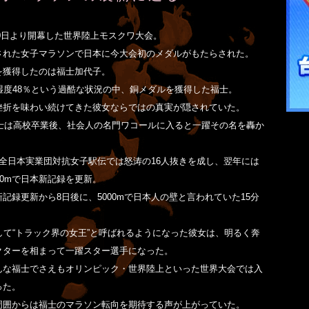
月10日より開幕した世界陸上モスクワ大会。
された女子マラソンで日本に今大会初のメダルがもたらされた。
を獲得したのは福士加代子。
湿度48％という過酷な状況の中、銅メダルを獲得した福士。
挫折を味わい続けてきた彼女ならではの真実が隠されていた。
福士は高校卒業後、社会人の名門ワコールに入ると一躍その名を轟か
の全日本実業団対抗女子駅伝では怒涛の16人抜きを成し、翌年には
000mで日本新記録を更新。
記録更新から8日後に、5000mで日本人の壁と言われていた15分
して“トラック界の女王”と呼ばれるようになった彼女は、明るく奔
クターを相まって一躍スター選手になった。
んな福士でさえもオリンピック・世界陸上といった世界大会では入
った。
周囲からは福士のマラソン転向を期待する声が上がっていた。