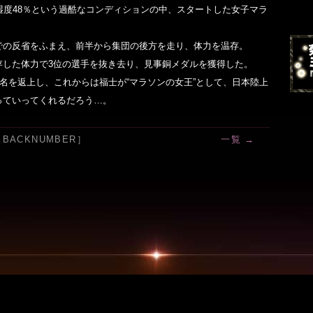
湿度48％という過酷なコンディションの中、スタートした女子マラ
での反省をふまえ、前半から集団の後方を走り、体力を温存。
存した体力で3位の選手を抜き去り、見事銅メダルを獲得した。
汚名を返上し、これからは福士が“マラソンの女王”として、日本陸上
っていってくれるだろう…。
［BACKNUMBER］
一覧 →
イトマップ
｜
Copyright
©
1995-2026, Tokyo Broadcasting System Television, I