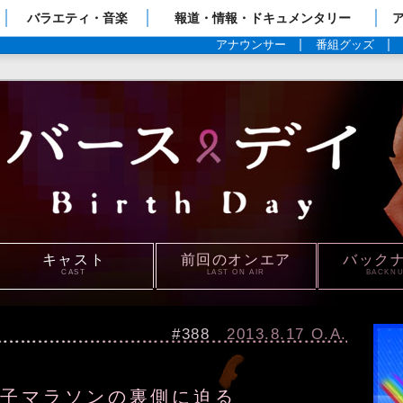
ップページ
バラエティ・音楽
報道・情報・ドキュメンタリー
アナウンサー
番組グッズ
キャスト
前回のオンエア
バック
CAST
LAST ON AIR
BACKN
#388
2013.8.17 O.A.
女子マラソンの裏側に迫る