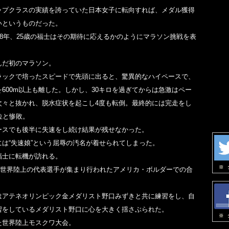
ップクラスの実績を誇っていた日本女子に転向すれば、メダル獲得
いというものだった。
08年、25歳の福士はその期待に応えるかのようにマラソン挑戦を表
んだ初のマラソン。
ラックで培ったスピードで先頭に出ると、驚異的なハイペースで、
600m以上も離した。しかし、30キロを過ぎてからは急激はペー
次々と抜かれ、脱水症状を起こし4度も転倒。最終的には完走をし
位と惨敗。
ースでも後半に失速をし続け結果が残せなかった。
には“失速娘”という屈辱の汚名が着せられてしまった。
福士に転機が訪れる。
月、世界陸上の代表選手が集まり行われたアメリカ・ボルダーでの合
はアテネオリンピック金メダリスト野口みずきと共に練習をし、自
習をしているメダリスト野口に心を大きく揺さぶられた。
た世界陸上モスクワ大会。