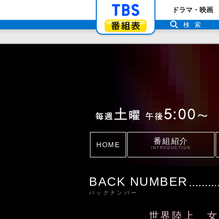
「TBSテレビ」ト
ドラマ・映画
番組表
検索
番組紹介
HOME
INTRODUCTION
BACK NUMBER
バックナンバー
世界陸上 