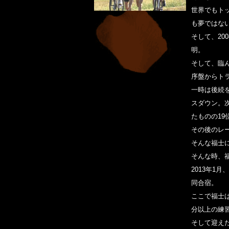
世界でもト
も夢ではな
そして、20
明。
そして、臨
序盤からト
一時は後続を
スダウン。
たものの19
その後のレ
そんな福士
そんな時、
2013年1
同合宿。
ここで福士
分以上の練
そして迎え